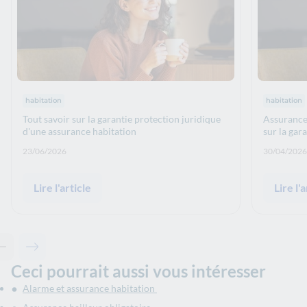
Thématiques : :
Thématiqu
habitation
habitation
Tout savoir sur la garantie protection juridique
Assurance 
d'une assurance habitation
sur la gar
Date de publication: :
Date de p
23/06/2026
30/04/2026
Lire l'article
Lire l'a
Contenu précédent - Articles associés
Contenu suivant - Articles associés
Ceci pourrait aussi vous intéresser
Alarme et assurance habitation