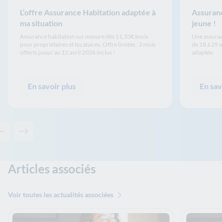
L’offre Assurance Habitation adaptée à
Assuranc
ma situation
jeune !
Assurance habitation sur mesure dès 11,33€/mois
Une assuran
pour propriétaires et locataires. Offre limitée : 2 mois
de 18 à 29 
offerts jusqu’au 12 avril 2026 inclus !
adaptée.
En savoir plus
En sav
Contenu précédent - Les solutions de La Banque Postale
Contenu suivant - Les solutions de La Banque Postale
Articles associés
Voir toutes les actualités associées