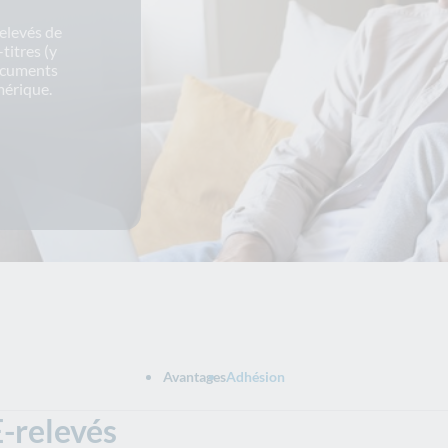
relevés de
titres (y
ocuments
mérique.
Avantages
Adhésion
E-relevés