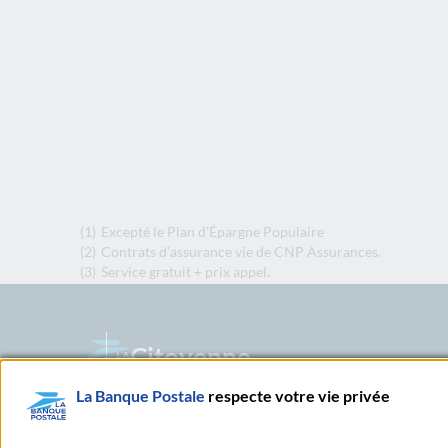
(1)
Excepté le Plan d'Épargne Populaire
(2)
Contrats d’assurance vie de CNP Assurances.
(3)
Service gratuit + prix appel.
Citoyenne
La Banque Postale
respecte votre vie privée
Née en 2006, notre banque a grandi avec vous. Citoyen
nous revendiquons l’ambition d’accompagner nos 20 mil
et services performants, la modernité radicale de not