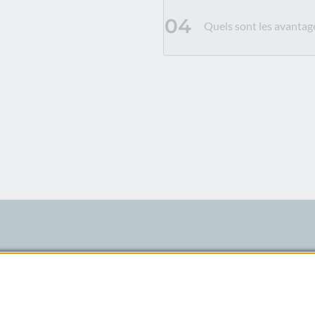
04
Quels sont les avantage
ne, ouverte et accessible à tous,
lions de clients avec des offres
re engagement citoyen et notre