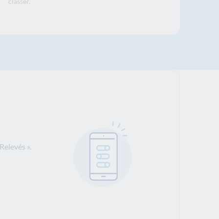
classer.
Relevés ».