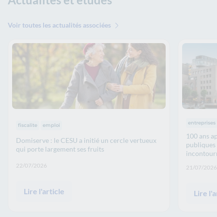
Voir toutes les actualités associées
Thématiqu
Thématiques :
entreprises
fiscalite
emploi
100 ans ap
Domiserve : le CESU a initié un cercle vertueux
publiques 
qui porte largement ses fruits
incontour
Date de publication: :
22/07/2026
Date de p
21/07/2026
Lire l'article
Lire l'a