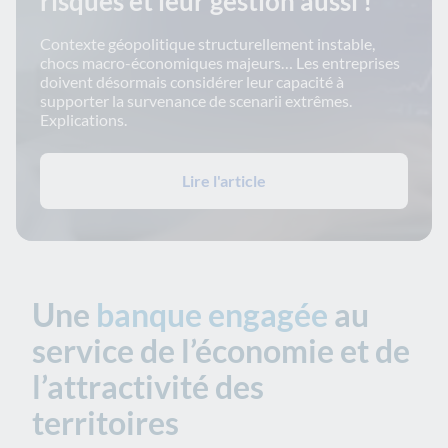
risques et leur gestion aussi !
Contexte géopolitique structurellement instable,
chocs macro-économiques majeurs… Les entreprises
doivent désormais considérer leur capacité à
supporter la survenance de scenarii extrêmes.
Explications.
Lire l'article
Une
banque engagée
au
service de l’économie et de
l’attractivité des
territoires