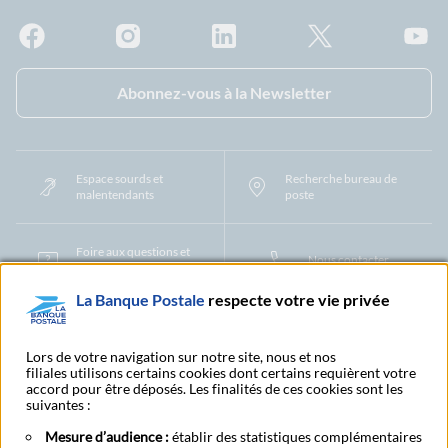
Facebook - La Banque Postale
Instagram - La Banque Postale
Linkedin - La Banque Postale
X - La Banque Postal
YouTub
Abonnez-vous à la Newsletter
Espace sourds et
Recherche bureau de
malentendants
poste
Foire aux questions et
Nous contacter
centre d'aide
La Banque Postale
respecte votre vie privée
Mentions légales
Tarifs bancaires
Convention de compte
Protection des Données à Caractère Personnel
Filiales et partenaires
Lors de votre navigation sur notre site, nous et nos
filiales utilisons certains cookies dont certains requièrent votre
Cookies
Gestion des cookies
Actualiser vos informations
accord pour être déposés. Les finalités de ces cookies sont les
Contestation et réclamation
Coordonnées Centres Financiers
suivantes :
Recherche bureau de poste
Assistance technique
Alertes fraudes et points de vigilance
Actualités réglementaires
CGU
Mesure d’audience :
établir des statistiques complémentaires