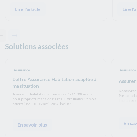
Lire l'article
Lire l'a
Contenu précédent - Articles associés
Contenu suivant - Articles associés
Solutions associées
Assurance
Assurance
L’offre Assurance Habitation adaptée à
Assurer
ma situation
Découvrez 
Assurance habitation sur mesure dès 11,33€/mois
Postale ada
pour propriétaires et locataires. Offre limitée : 2 mois
locataire o
offerts jusqu’au 12 avril 2026 inclus !
En sav
En savoir plus