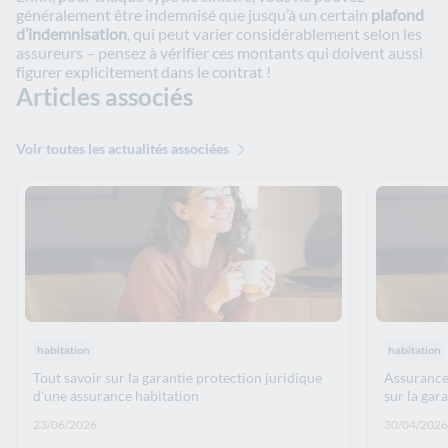
généralement être indemnisé que jusqu’à un certain
plafond
d’indemnisation
, qui peut varier considérablement selon les
assureurs – pensez à vérifier ces montants qui doivent aussi
figurer explicitement dans le contrat !
Articles associés
Voir toutes les actualités associées
Thématiques : :
Thématiqu
habitation
habitation
Tout savoir sur la garantie protection juridique
Assurance 
d'une assurance habitation
sur la gar
Date de publication: :
Date de p
23/06/2026
30/04/2026