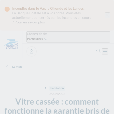
Incendies dans le Var, la Gironde et les Landes :
La Banque Postale est
à vos côtés. Vous êtes
actuellement concernés par les incendies en cours
?
Pour en savoir plus
Changer de site
Particuliers
Ouvrir 
Ouvri
Se connecter
Le Mag
habitation
06/02/2023
Vitre cassée : comment
fonctionne la garantie bris de