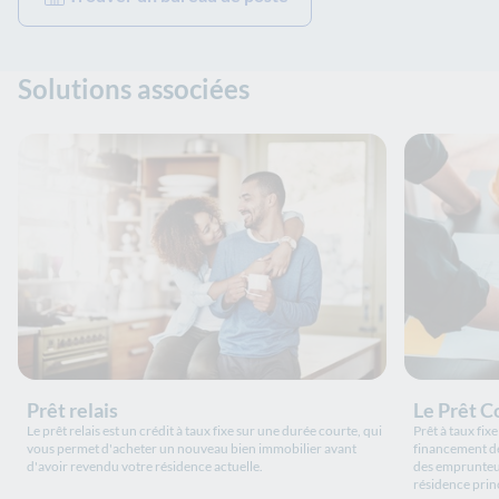
Solutions associées
Prêt relais
Le Prêt C
Le prêt relais est un crédit à taux fixe sur une durée courte, qui
Prêt à taux fix
vous permet d'acheter un nouveau bien immobilier avant
financement de
d'avoir revendu votre résidence actuelle.
des emprunteur
résidence prin