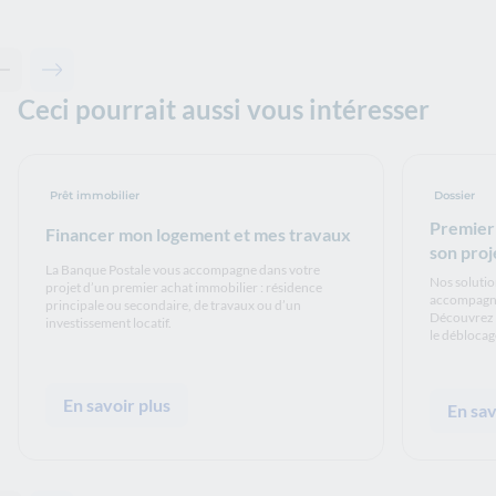
Contenu précédent - Solutions associées
Contenu suivant - Solutions associées
Ceci pourrait aussi vous intéresser
Prêt immobilier
Dossier
Premier 
Financer mon logement et mes travaux
son proj
La Banque Postale vous accompagne dans votre
Nos solutio
projet d’un premier achat immobilier : résidence
accompagne
principale ou secondaire, de travaux ou d’un
Découvrez le
investissement locatif.
le déblocag
En savoir plus
En sav