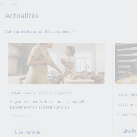
Contenu précédent - Ceci pourrait aussi vous intéresser
Contenu suivant - Ceci pourrait aussi vous intéresser
Actualités
Voir toutes les actualités associées
Thématiques :
Thématiq
achat
travaux
achat d'un logement
achat
inv
Logements neufs : les 5 choses auxquelles
SCI famili
penser avant d'acheter sur plan
Date de p
04/06/2026
Date de publication: :
25/12/2018
Lire l'a
Lire l'article