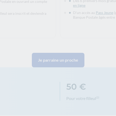
Des 6 premiers mois gratu
ue Postale en ouvrant un compte
en ligne
D'un accès au
Pass Jeune
(
leul sera inscrit et deviendra
Banque Postale âgés entre 
Je parraine un proche
50 €
Pour votre filleul
(2)