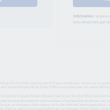
Information :
si vous n
vous devez être parrai
25 au 31/12/2026. La prime de 50 € sera versée sous 3 mois sur le compte
de Compte Simplicité) du filleul. Offre cumulable avec les autres offres 
ormule de Compte Simplicité) pour que le parrain et le filleul puissent r
e des moyens de paiement sont soumises à l'acceptation du dossier par La
ion par un nouveau client majeur via le site Internet labanquepostale.fr, s
s. Dans le cadre d’une souscription par un nouveau client mineur via le s