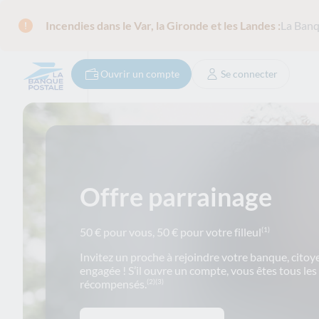
Incendies dans le Var, la Gironde et les Landes :
La Banq
Ouvrir un compte
Se connecter
Offre parrainage
50 € pour vous, 50 € pour votre filleul
(1)
Invitez un proche à rejoindre votre banque, citoy
engagée ! S’il ouvre un compte, vous êtes tous le
récompensés.
(2)
(3)