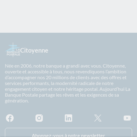
Citoyenne
Née en 2006, notre banque a grandi avec vous. Citoyenne,
ouverte et accessible à tous, nous revendiquons l’ambition
d’accompagner nos 20 millions de clients avec des offres et
services performants, la modernité radicale de notre
engagement citoyen et notre héritage postal. Aujourd’hui La
Banque Postale partage les rêves et les exigences de sa
génération.
Facebook - La Banque Postale
Instagram - La Banque Postale
Linkedin - La Banque Postale
X - La Banque Postal
YouTub
Abonnez-vous à notre newsletter