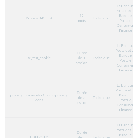
La Banque
Postale et La
12
Banque
Privacy_AB_Test
Technique
mois
Postale
Consumer
Finance
La Banque
Postale et La
Durée
Banque
tc_test_cookie
de la
Technique
Postale
session
Consumer
Finance
La Banque
Postale et La
Durée
privacy.commander1.com_/privacy-
Banque
de la
Technique
cons
Postale
session
Consumer
Finance
La Banque
Postale et La
Durée
Banque
FDLBCTLY
de la
Technique