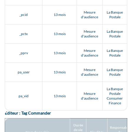
Mesure
La Banque
_pcid
13 mois
d'audience
Postale
Mesure
La Banque
_pctx
13 mois
d'audience
Postale
Mesure
La Banque
_pprv
13 mois
d'audience
Postale
Mesure
La Banque
pa_user
13 mois
d'audience
Postale
La Banque
Mesure
Postale
pa_vid
13 mois
d'audience
Consumer
Finance
Editeur : Tag Commander
Durée
Responsable
de vie