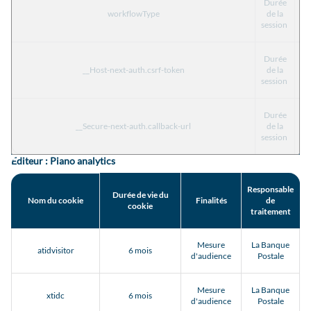
Durée
workflowType
de la
T
session
Durée
__Host-next-auth.csrf-token
de la
T
session
Durée
__Secure-next-auth.callback-url
de la
T
session
Editeur : Piano analytics
Responsable
Durée de vie du
Nom du cookie
Finalités
de
cookie
traitement
Mesure
La Banque
atidvisitor
6 mois
d'audience
Postale
Mesure
La Banque
xtidc
6 mois
d'audience
Postale