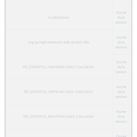
Durée
CookieName
de la
Fo
session
Durée
org.springframework.web.servlet.i18n
de la
Fo
session
Durée
PD_STATEFUL_0387838a-5662-11ee-bb7d-
de la
T
session
Durée
PD_STATEFUL_05ff3c48-5662-11ee-b329-
de la
T
session
Durée
PD_STATEFUL_0847095e-5662-11ee-a13d-
de la
T
session
Durée