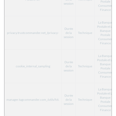
Postale
session
Consumer
Finance
La Banque
Postale et La
Durée
Banque
privacy.trustcommander.net_/privacy-
de la
Technique
Postale
session
Consumer
Finance
La Banque
Postale et La
Durée
Banque
cookie_internal_sampling
de la
Technique
Postale
session
Consumer
Finance
La Banque
Postale et La
Durée
Banque
manager.tagcommander.com_/utils/hit.
de la
Technique
Postale
session
Consumer
Finance