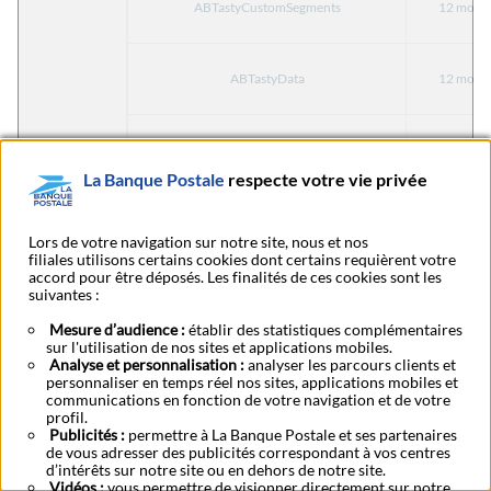
ABTastyCustomSegments
12 mois
ABTastyData
12 mois
ABTastyGeoloc
12 mois
La Banque Postale
respecte votre vie privée
AB Tasty
ABTastyUA
12 mois
Lors de votre navigation sur notre site, nous et nos
filiales utilisons certains cookies dont certains requièrent votre
accord pour être déposés. Les finalités de ces cookies sont les
Durée de l
AbTastySessionHitHistory
suivantes :
session
Mesure d’audience :
établir des statistiques complémentaires
sur l'utilisation de nos sites et applications mobiles.
Durée de l
Analyse et personnalisation :
abCampaign1430411
analyser les parcours clients et
session
personnaliser en temps réel nos sites, applications mobiles et
communications en fonction de votre navigation et de votre
profil.
Durée de l
Publicités :
permettre à La Banque Postale et ses partenaires
abtasty_segmentation-1313949
session
de vous adresser des publicités correspondant à vos centres
d’intérêts sur notre site ou en dehors de notre site.
Vidéos :
vous permettre de visionner directement sur notre