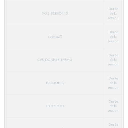
Durée
XO1_SESSIONID
de la
T
session
Durée
cookieaff
de la
T
session
Durée
CVS_DONNEE_MEMO
de la
T
session
Durée
JSESSIONID
de la
T
session
Durée
TS0150f01a
de la
T
session
Durée