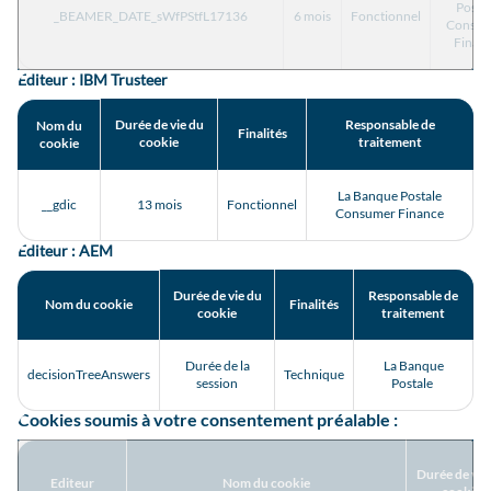
Posta
_BEAMER_DATE_sWfPStfL17136
6 mois
Fonctionnel
Consu
Finan
Editeur : IBM Trusteer
Durée de vie du
Responsable de
Nom du
Finalités
cookie
traitement
cookie
La Banque Postale
__gdic
13 mois
Fonctionnel
Consumer Finance
Editeur : AEM
Durée de vie du
Responsable de
Nom du cookie
Finalités
cookie
traitement
Durée de la
La Banque
decisionTreeAnswers
Technique
session
Postale
Cookies soumis à votre consentement préalable :
Durée de vie
Editeur
Nom du cookie