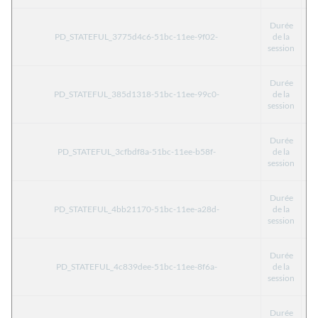
Durée
PD_STATEFUL_3775d4c6-51bc-11ee-9f02-
de la
T
session
Durée
PD_STATEFUL_385d1318-51bc-11ee-99c0-
de la
T
session
Durée
PD_STATEFUL_3cfbdf8a-51bc-11ee-b58f-
de la
T
session
Durée
PD_STATEFUL_4bb21170-51bc-11ee-a28d-
de la
T
session
Durée
PD_STATEFUL_4c839dee-51bc-11ee-8f6a-
de la
T
session
Durée