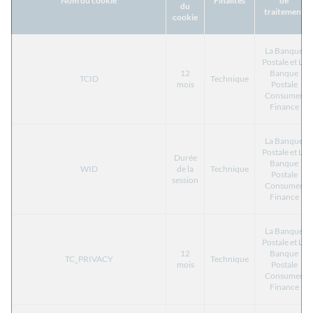
Nom du cookie
Finalités
de
du
traitement
cookie
La Banque
Postale et La
12
Banque
TCID
Technique
mois
Postale
Consumer
Finance
La Banque
Postale et La
Durée
Banque
WID
de la
Technique
Postale
session
Consumer
Finance
La Banque
Postale et La
12
Banque
TC_PRIVACY
Technique
mois
Postale
Consumer
Finance