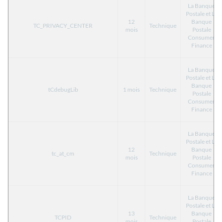
La Banque
Postale et La
12
Banque
TC_PRIVACY_CENTER
Technique
mois
Postale
Consumer
Finance
La Banque
Postale et La
Banque
tCdebugLib
1 mois
Technique
Postale
Consumer
Finance
La Banque
Postale et La
12
Banque
tc_at_cm
Technique
mois
Postale
Consumer
Finance
La Banque
Postale et La
13
Banque
TCPID
Technique
mois
Postale