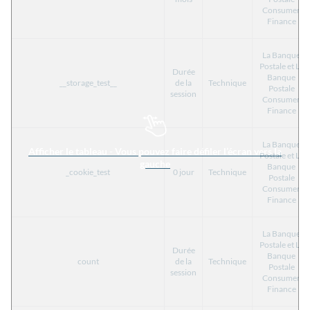
Consumer
Finance
La Banque
Postale et La
Durée
Banque
__storage_test__
de la
Technique
Postale
session
Consumer
Finance
La Banque
Afficher le tableau - Vous pouvez faire défiler l’écran vers la
Postale et La
gauche
Banque
_cookie_test
0 jour
Technique
Postale
Consumer
Finance
La Banque
Postale et La
Durée
Banque
count
de la
Technique
Postale
session
Consumer
Finance