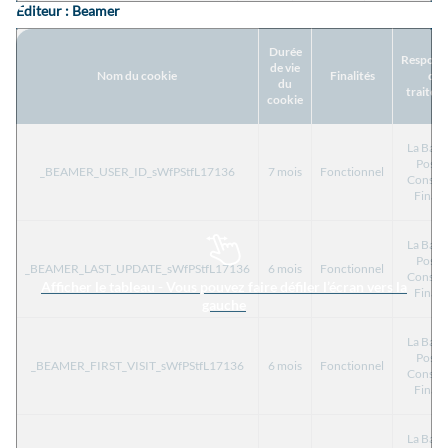
Editeur : Beamer
Durée
Respons
de vie
Nom du cookie
Finalités
de
du
traitem
cookie
La Ban
Posta
_BEAMER_USER_ID_sWfPStfL17136
7 mois
Fonctionnel
Consu
Finan
La Ban
Posta
_BEAMER_LAST_UPDATE_sWfPStfL17136
6 mois
Fonctionnel
Consu
Afficher le tableau - Vous pouvez faire défiler l’écran vers la
Finan
gauche
La Ban
Posta
_BEAMER_FIRST_VISIT_sWfPStfL17136
6 mois
Fonctionnel
Consu
Finan
La Ban