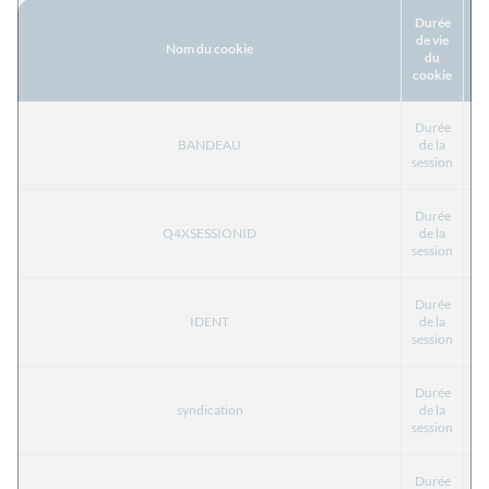
Durée
de vie
Nom du cookie
F
du
cookie
Durée
BANDEAU
de la
T
session
Durée
Q4XSESSIONID
de la
T
session
Durée
IDENT
de la
T
session
Durée
syndication
de la
T
session
Durée