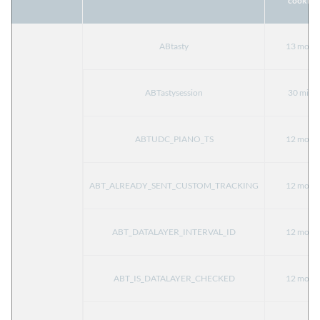
cookie
ABtasty
13 mois
ABTastysession
30 min
ABTUDC_PIANO_TS
12 mois
ABT_ALREADY_SENT_CUSTOM_TRACKING
12 mois
ABT_DATALAYER_INTERVAL_ID
12 mois
ABT_IS_DATALAYER_CHECKED
12 mois