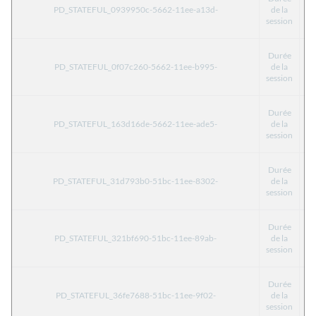
PD_STATEFUL_0939950c-5662-11ee-a13d-
de la
T
session
Durée
PD_STATEFUL_0f07c260-5662-11ee-b995-
de la
T
session
Durée
PD_STATEFUL_163d16de-5662-11ee-ade5-
de la
T
session
Durée
PD_STATEFUL_31d793b0-51bc-11ee-8302-
de la
T
session
Durée
PD_STATEFUL_321bf690-51bc-11ee-89ab-
de la
T
session
Durée
PD_STATEFUL_36fe7688-51bc-11ee-9f02-
de la
T
session