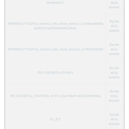
fenetreOIC
de la
T
session
Durée
AMWEBJCT!%2Fws_stomv2_q4x_imoe_stome1_s1!844ad64d6
de la
T
ed30376af39f64f00825b6c
session
Durée
AMWEBJCT!%2Fws_stomv2_q4x_imoe_stome1_s1!SESSIONID
de la
T
session
Durée
PD-S-SESSION-ID-NEV
de la
T
session
Durée
PD_STATEFUL_6549503c-5c95-11ea-9669-0050569b3f6a
de la
T
session
Durée
IV_JCT
de la
T
session