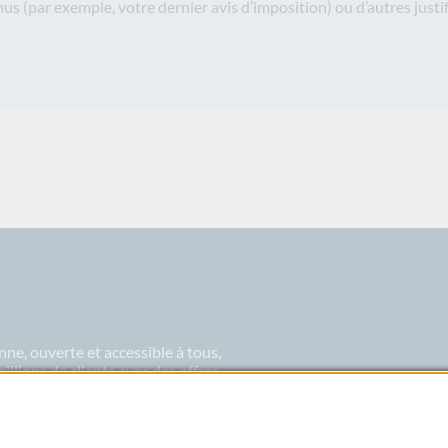
enus (par exemple, votre dernier avis d’imposition) ou d’autres justifi
ne, ouverte et accessible à tous,
lions de clients avec des offres
re engagement citoyen et notre
 les rêves et les exigences de sa