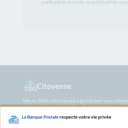
justificatif de domicile, un justificatif de rev
Citoyenne
Née en 2006, notre banque a grandi avec vous. Citoyen
nous revendiquons l’ambition d’accompagner nos 20 mil
et services performants, la modernité radicale de not
La Banque Postale
héritage postal. Aujourd’hui La Banque Postale partage
respecte votre vie privée
génération.