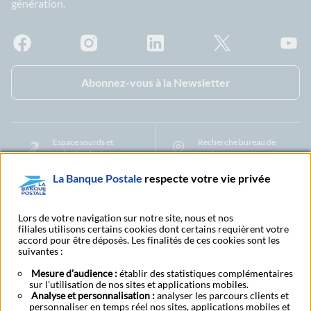
génération.
Facebook - La Banque Postale
Instagram - La Banque Postale
Linkedin - La Banque Postale
X - La Banque Postal
YouTub
Abonnez-vous à la Newsletter
Espace sourds et
Recherche bureau de
malentendants
poste
La Banque Postale
respecte votre vie privée
Foire aux questions et
Nous contacter
centre d'aide
Lors de votre navigation sur notre site, nous et nos
filiales utilisons certains cookies dont certains requièrent votre
accord pour être déposés. Les finalités de ces cookies sont les
Mentions légales
Tarifs bancaires
Convention de compte
suivantes :
Protection des Données à Caractère Personnel
Filiales et partenaires
Mesure d’audience :
établir des statistiques complémentaires
Cookies
Gestion des cookies
Actualiser vos informations
sur l'utilisation de nos sites et applications mobiles.
Contestation et réclamation
Coordonnées Centres Financiers
Analyse et personnalisation :
analyser les parcours clients et
Recherche bureau de poste
Assistance technique
personnaliser en temps réel nos sites, applications mobiles et