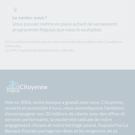
Le saviez-vous ?
Vous pouvez mettre en place autant de versements
programmés Régulys que vous le souhaitez.
(1) Fonctionnement du service dans les limites et conditions des Conditions
Générales.
(2) OPC Organismes de placement collectifs.
Citoyenne
Née en 2006, notre banque a grandi avec vous. Citoyenne,
ouverte et accessible à tous, nous revendiquons l’ambition
d’accompagner nos 20 millions de clients avec des offres et
services performants, la modernité radicale de notre
engagement citoyen et notre héritage postal. Aujourd’hui La
Banque Postale partage les rêves et les exigences de sa