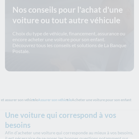
Nos conseils pour l'achat d'une
voiture ou tout autre véhicule
Choix du type de véhicule, financement, assurance ou
encore acheter une voiture pour son enfant.
Découvrez tous les conseils et solutions de La Banque
Postale.
 et assurer son véhicule
Assurer son véhicule
Acheter une voiture pour son enfant
Une voiture qui correspond à vos
besoins
Afin d’acheter une voiture qui corresponde au mieux à vos besoins,
il est nécessaire de se poser les bonnes questions notamment sur