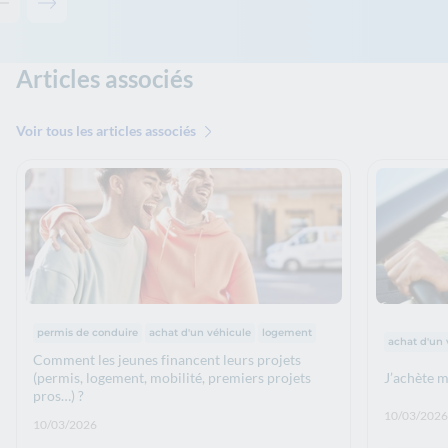
Contenu précédent - Ceci pourrait aussi vous intéresser
Contenu suivant - Ceci pourrait aussi vous intéresser
Articles associés
Voir tous les articles associés
Thématiques :
permis de conduire
achat d'un véhicule
logement
Thématiqu
achat d'un 
Comment les jeunes financent leurs projets
(permis, logement, mobilité, premiers projets
J’achète 
pros…) ?
Date de p
10/03/2026
Date de publication: :
10/03/2026