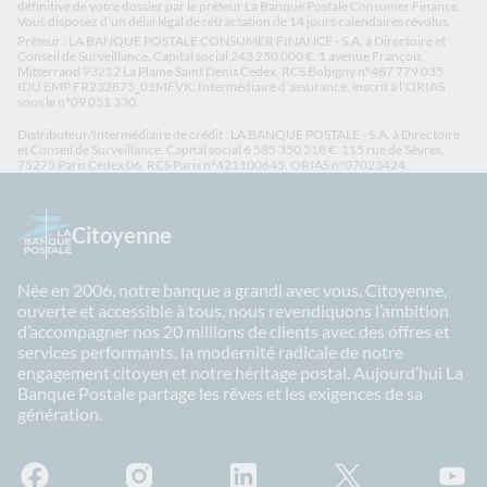
définitive de votre dossier par le prêteur La Banque Postale Consumer Finance.
Vous disposez d’un délai légal de rétractation de 14 jours calendaires révolus.
Prêteur : LA BANQUE POSTALE CONSUMER FINANCE - S.A. à Directoire et
Conseil de Surveillance. Capital social 243 250 000 €. 1 avenue François
Mitterrand 93212 La Plaine Saint Denis Cedex. RCS Bobigny n°487 779 035.
IDU EMP FR232875_01MFVK. Intermédiaire d’assurance, inscrit à l’ORIAS
sous le n°09 051 330.
Distributeur/Intermédiaire de crédit : LA BANQUE POSTALE - S.A. à Directoire
et Conseil de Surveillance. Capital social 6 585 350 218 €. 115 rue de Sèvres,
75275 Paris Cedex 06. RCS Paris n°421100645. ORIAS n°07023424.
Citoyenne
Née en 2006, notre banque a grandi avec vous. Citoyenne,
ouverte et accessible à tous, nous revendiquons l’ambition
d’accompagner nos 20 millions de clients avec des offres et
services performants, la modernité radicale de notre
engagement citoyen et notre héritage postal. Aujourd’hui La
Banque Postale partage les rêves et les exigences de sa
génération.