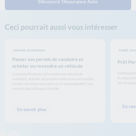
Découvrir l'Assurance Auto
Ceci pourrait aussi vous intéresser
Conseils et solutions
Crédit co
Passer son permis de conduire et
Prêt Per
acheter ou revendre un véhicule
La Banque Po
Comment financer la formation du permis de
du dispositi
conduire, acheter sa première voiture ou un scooter,
mis en place
choisir une assurance auto ou 2 roues adaptée ? Les
conseils de La Banque Postale.
En sav
En savoir plus