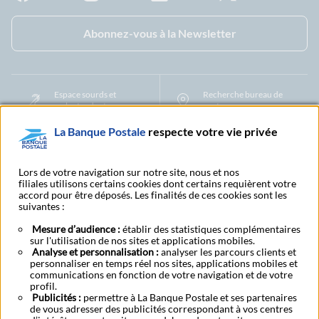
Facebook - La Banque Postale
Instagram - La Banque Postale
Linkedin - La Banque Postale
X - La Banque Postal
YouTub
Abonnez-vous à la Newsletter
Espace sourds et
Recherche bureau de
malentendants
poste
La Banque Postale
respecte votre vie privée
Foire aux questions et
Nous contacter
centre d'aide
Lors de votre navigation sur notre site, nous et nos
filiales utilisons certains cookies dont certains requièrent votre
accord pour être déposés. Les finalités de ces cookies sont les
Mentions légales
Tarifs bancaires
Convention de compte
suivantes :
Protection des Données à Caractère Personnel
Filiales et partenaires
Mesure d’audience :
établir des statistiques complémentaires
Cookies
Gestion des cookies
Actualiser vos informations
sur l'utilisation de nos sites et applications mobiles.
Contestation et réclamation
Coordonnées Centres Financiers
Analyse et personnalisation :
analyser les parcours clients et
Recherche bureau de poste
Assistance technique
personnaliser en temps réel nos sites, applications mobiles et
communications en fonction de votre navigation et de votre
Alertes fraudes et points de vigilance
Actualités réglementaires
CGU
profil.
Aide navigateur et systèmes d'exploitation
Publicités :
permettre à La Banque Postale et ses partenaires
Vider le cache de votre navigateur
Lexique
Aide et accessibilité
de vous adresser des publicités correspondant à vos centres
Accessibilité – Partiellement conforme
Espace candidature