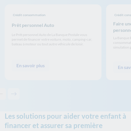
Crédit consommation
Crédit co
Faire un
Prêt personnel Auto
personn
Le Prêt personnel Auto de La Banque Postale vous
La Banque P
permet de financer votre voiture, moto, camping-car,
consommatio
bateau à moteur ou tout autre véhicule de loisir.
simulation g
En savoir plus
En sav
Contenu précédent - Solutions associées
Contenu suivant - Solutions associées
Les solutions pour aider votre enfant à
financer et assurer sa première