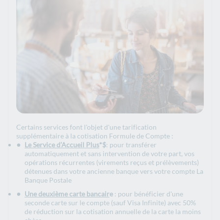
Certains services font l'objet d'une tarification
supplémentaire à la cotisation Formule de Compte :
Le Service d’Accueil Plus
*$
: pour transférer
automatiquement et sans intervention de votre part, vos
opérations récurrentes (virements reçus et prélèvements)
détenues dans votre ancienne banque vers votre compte La
Banque Postale
Une deuxième carte bancair
e
: pour bénéficier d'une
seconde carte sur le compte (sauf Visa Infinite) avec 50%
de réduction sur la cotisation annuelle de la carte la moins