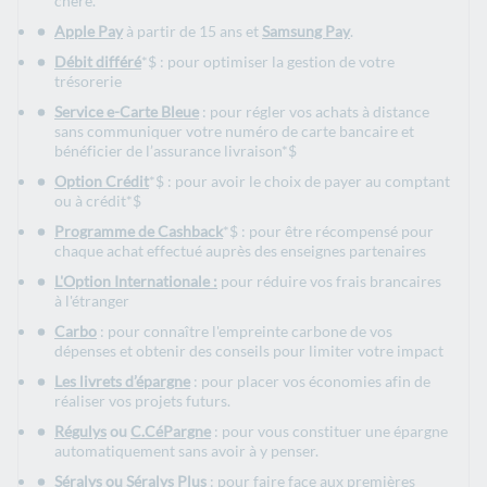
chère.
Apple Pay
à partir de 15 ans et
Samsung Pay
.
Débit différé
*$ : pour optimiser la gestion de votre
trésorerie
Service e-Carte Bleue
: pour régler vos achats à distance
sans communiquer votre numéro de carte bancaire et
bénéficier de l’assurance livraison*$
Option Crédit
*$ : pour avoir le choix de payer au comptant
ou à crédit*$
Programme de Cashback
*$ : pour être récompensé pour
chaque achat effectué auprès des enseignes partenaires
L'Option Internationale :
pour réduire vos frais brancaires
à l'étranger
Carbo
: pour connaître l'empreinte carbone de vos
dépenses et obtenir des conseils pour limiter votre impact
Les livrets d’épargne
: pour placer vos économies afin de
réaliser vos projets futurs.
Régulys
ou
C.CéPargne
: pour vous constituer une épargne
automatiquement sans avoir à y penser.
Séralys ou Séralys Plus
: pour faire face aux premières