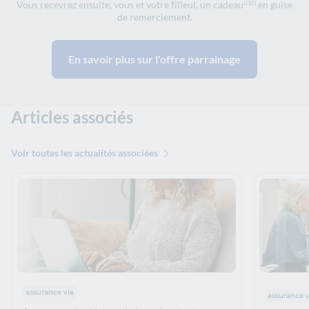
Vous recevrez ensuite, vous et votre filleul, un cadeau
en guise
(1)
(2)
de remerciement.
En savoir plus sur l'offre parrainage
Articles associés
Voir toutes les actualités associées
Thématiques : :
Thématiq
assurance vie
assurance v