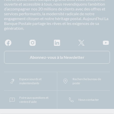
ouverte et accessible à tous, nous revendiquons l’ambition
d’accompagner nos 20 millions de clients avec des offres et
services performants, la modernité radicale de notre
engagement citoyen et notre héritage postal. Aujourd’hui La
Banque Postale partage les rêves et les exigences de sa
génération.
Facebook - La Banque Postale
Instagram - La Banque Postale
Linkedin - La Banque Postale
X - La Banque Postal
YouTub
Abonnez-vous à la Newsletter
Espace sourds et
Recherche bureau de
malentendants
poste
Foire aux questions et
Nous contacter
centre d'aide