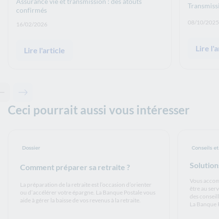
Assurance vie et transmission : des atouts
Transmissi
confirmés
Date de p
08/10/2025
Date de publication: :
16/02/2026
Lire l'a
Lire l'article
Contenu précédent - Articles associés
Contenu suivant - Articles associés
Ceci pourrait aussi vous intéresser
Dossier
Conseils et
Solution
Comment préparer sa retraite ?
Vous accomp
La préparation de la retraite est l’occasion d’orienter
être au serv
ou d’accélérer votre épargne. La Banque Postale vous
des conseil
aide à gérer la baisse de vos revenus à la retraite.
La Banque P