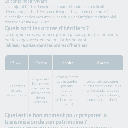
Le conjoint survivant
Le conjoint hérite dans tous les cas, l’étendue de ses droits
dépendant des héritiers avec lesquels il vient en concours à la
succession et des mesures prises du vivant (régime matrimonial,
donation entre époux, etc.).
Quels sont les ordres d'héritiers ?
Le conjoint survivant occupe une place à part. Les héritiers
par le sang succèdent selon l’ordre suivant : ​
Tableau représentant les ordres d'héritiers
e
e
e
er
2
ordre
3
ordre
4
ordre
1
ordre
Les ascendants
Les parents,
autres que les
Les collatéraux autres
les frères et
Les enfants
parents
que les frères et soeurs et
soeurs et les
et leurs
(grands-
les descendants de ces
descendants
descendants
parents,
derniers (oncles, tantes,
de ces
arrière-grands-
cousins et cousines)
derniers
parents)
Quel est le bon moment pour préparer la
transmission de son patrimoine ?
Certains événements de la vie vous amène à penser à la