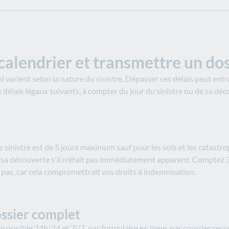
 calendrier et transmettre un do
qui varient selon la nature du sinistre. Dépasser ces délais peut en
 délais légaux suivants, à compter du jour du sinistre ou de sa déco
le sinistre est de 5 jours maximum sauf pour les vols et les catast
 de sa découverte s'il n'était pas immédiatement apparent. Comptez 3
z pas, car cela compromettrait vos droits à indemnisation.​
ossier complet
e disponible 24h/24 et 7j/7, par formulaire en ligne, par courrier 