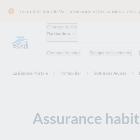
Incendies dans le Var, la Gironde et les Landes :
La Banq
Changer de site
Particuliers
Comptes et cartes
Épargne et placements
La Banque Postale
Particulier
Solutions Jeunes
Assurance habit