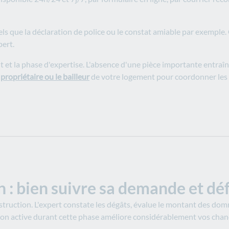
 tels que la déclaration de police ou le constat amiable par exemple
pert.
nt et la phase d'expertise. L'absence d'une pièce importante entr
e
propriétaire ou le bailleur
de votre logement pour coordonner les d
 : bien suivre sa demande et dé
nstruction. L'expert constate les dégâts, évalue le montant des do
tion active durant cette phase améliore considérablement vos chan