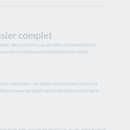
ssier complet
traîner dans certains cas un refus d'indemnisation.
uverte s'il n'était pas immédiatement visible.​
rophes naturelles. Ces délais commencent à courir à
0 jours pour la catastrophe naturelle à partir de la
recommandé avec accusé de réception, ou en agence selon