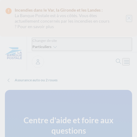
Incendies dans le Var, la Gironde et les Landes :
La Banque Postale est
à vos côtés. Vous êtes
actuellement concernés par les incendies en cours
?
Pour en savoir plus
Changer de site
Particuliers
Ouvrir 
Ouvri
Se connecter
Assurance auto ou 2 roues
Centre d'aide et foire aux
questions