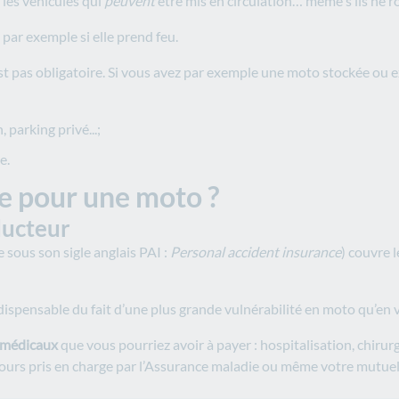
 les véhicules qui
peuvent
être mis en circulation… même s’ils ne r
par exemple si elle prend feu.
’est pas obligatoire. Si vous avez par exemple une moto stockée ou 
, parking privé...;
e.
e pour une moto ?
ducteur
 sous son sigle anglais PAI :
Personal accident insurance
)
couvre 
dispensable du fait d’une plus grande vulnérabilité en moto qu’en v
s médicaux
que vous pourriez avoir à payer : hospitalisation, chiru
jours pris en charge par l’Assurance maladie ou même votre mutuel