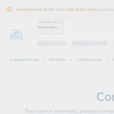
Incendies dans le Var, la Gironde et les Landes :
La Banq
Changer de site
Particuliers
Comptes et cartes
Épargne et placements
La Banque Postale
Particulier
Conseils et actus
Co
Pour couvrir votre moto, plusieurs niveau