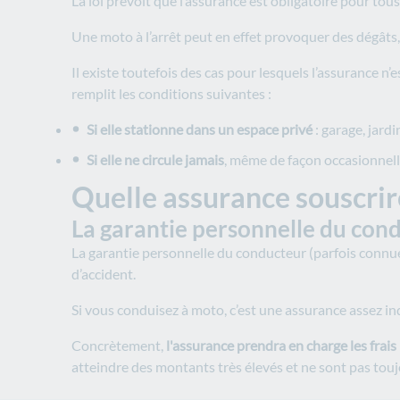
La loi prévoit que l’assurance est obligatoire pour tous
Une moto à l’arrêt peut en effet provoquer des dégâts, 
Il existe toutefois des cas pour lesquels l’assurance n
remplit les conditions suivantes :
Si elle stationne dans un espace privé
: garage, jardin
Si elle ne circule jamais
, même de façon occasionnell
Quelle assurance souscrir
La garantie personnelle du con
La garantie personnelle du conducteur (parfois connue
d’accident.
Si vous conduisez à moto, c’est une assurance assez in
Concrètement,
l'assurance prendra en charge les frai
atteindre des montants très élevés et ne sont pas tou