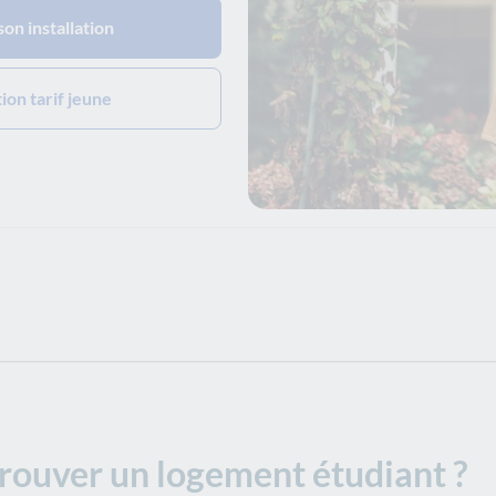
n installation
ion tarif jeune
trouver un logement étudiant ?