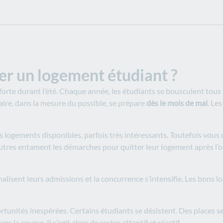
er un logement étudiant ?
orte durant l’été. Chaque année, les étudiants se bousculent tous à
aire, dans la mesure du possible, se prépare
dès le mois de mai
. Le
 des logements disponibles, parfois très intéressants. Toutefois vo
’autres entament les démarches pour quitter leur logement après l
inalisent leurs admissions et la concurrence s’intensifie. Les bons
rtunités inespérées. Certains étudiants se désistent. Des places se
s la course. Il s’agit alors de rester attentif et réactif.