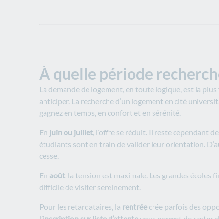
À quelle période recherch
La demande de logement, en toute logique, est la plus f
anticiper. La recherche d’un logement en cité universit
gagnez en temps, en confort et en sérénité.
En
juin ou juillet
, l’offre se réduit. Il reste cependant
étudiants sont en train de valider leur orientation. D
cesse.
En
août
, la tension est maximale. Les grandes écoles f
difficile de visiter sereinement.
Pour les retardataires, la
rentrée
crée parfois des oppo
l’
inscription sur liste d’attente
vous permet de rester dan