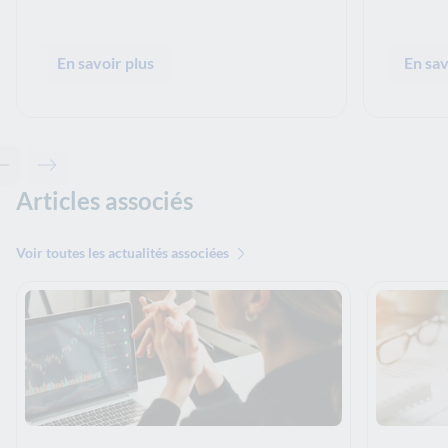
En savoir plus
En sav
Contenu précédent - Ceci pourrait aussi vous intéresser
Contenu suivant - Ceci pourrait aussi vous intéresser
Articles associés
Voir toutes les actualités associées