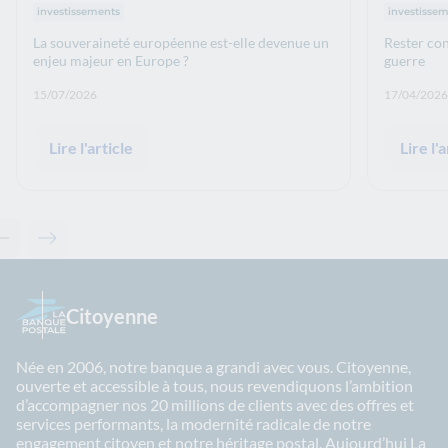
Thématiques : :
Thématiqu
investissements
investisse
La souveraineté européenne est-elle devenue un
Rester con
enjeu majeur en Europe ?
guerre
Date de publication: :
Date de p
15/07/2026
17/04/2026
Lire l'article
Lire l'a
Contenu précédent - Articles associés
Contenu suivant - Articles associés
Citoyenne
Née en 2006, notre banque a grandi avec vous. Citoyenne,
ouverte et accessible à tous, nous revendiquons l’ambition
d’accompagner nos 20 millions de clients avec des offres et
services performants, la modernité radicale de notre
engagement citoyen et notre héritage postal. Aujourd’hui La