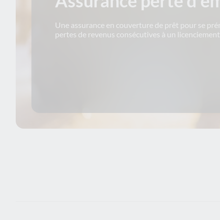
Assurance perte d'e
Une assurance en couverture de prêt pour se pré
pertes de revenus consécutives à un licenciement.