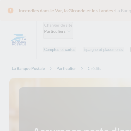
Incendies dans le Var, la Gironde et les Landes :
La Banq
Changer de site
Particuliers
Comptes et cartes
Épargne et placements
La Banque Postale
Particulier
Crédits