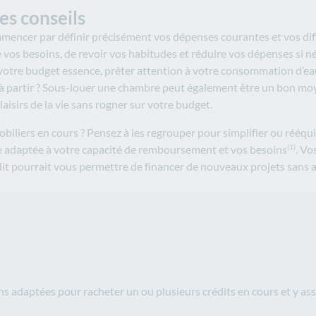
es conseils
commencer par définir précisément vos dépenses courantes et vos dif
e vos besoins, de revoir vos habitudes et réduire vos dépenses si né
otre budget essence, prêter attention à votre consommation d’eau e
 à partir ? Sous-louer une chambre peut également être un bon moy
aisirs de la vie sans rogner sur votre budget.
iliers en cours ? Pensez à les regrouper pour simplifier ou rééqui
que adaptée à votre capacité de remboursement et vos besoins
. Vo
(1)
édit pourrait vous permettre de financer de nouveaux projets sans a
s adaptées pour racheter un ou plusieurs crédits en cours et y as