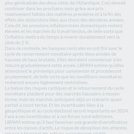
plus généralisée des deux côtés de l’Atlantique. Ceci devrait
continuer dans les prochains mois grâce aux prix
relativement faibles des matières premières et à la fin des
effets des distorsions liées aux chocs des dernières années.
Cela dit, les pressions inflationnistes domestiques restent
élevées et les marchés du travail tendus, de telle sorte que
l’inflation mettra du temps à revenir durablement vers la
cible de 2 %.
Dans ce contexte, les banques centrales en ont fini avec le
cycle de resserrement monétaire après deux années de
hausses de taux brutales. Elles devraient commencer à les
réduire graduellement cette année. LBPAM estime qu’elles
attendront le printemps pour commencer et procéderont
prudemment, de telle sorte que les conditions monétaires
resteront encore légèrement restrictives.
La baisse des risques cycliques et le retournement du cycle
monétaire plaident pour des marchés haussiers à moyen
terme, mais les marchés anticipent déjà un scénario quasi-
parfait à court terme. Et les incertitudes liées à la
géopolitique et au cycle électoral seront importants en 2024.
Face à ces incertitudes et à ces forces contradictoires,
LBPAM estime qu’il faut favoriser une grande diversification
entre les classes d’actifs. Le risque de déception des attentes
pousse à favoriser les actions européennes plutôt