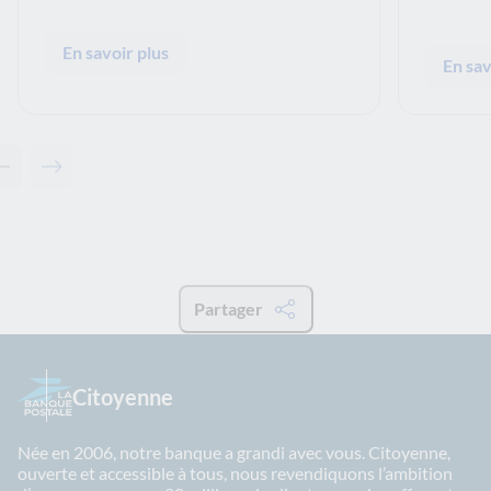
En savoir plus
En sav
Contenu précédent - Ceci pourrait aussi vous intéresser
Contenu suivant - Ceci pourrait aussi vous intéresser
Partager
Citoyenne
Née en 2006, notre banque a grandi avec vous. Citoyenne,
ouverte et accessible à tous, nous revendiquons l’ambition