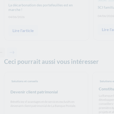
La décarbonation des portefeuilles est en
SCI famili
marche !
Date de p
04/06/2026
Date de publication: :
04/06/2026
Lire l'a
Lire l'article
Contenu précédent - Articles associés
Contenu suivant - Articles associés
Ceci pourrait aussi vous intéresser
Solutions et conseils
Solutions e
Constit
Devenir client patrimonial
La Banque 
développem
Bénéficiez d'avantages et de services exclusifs en
conseillers
devenant client patrimonial de La Banque Postale.
première ép
projets et a