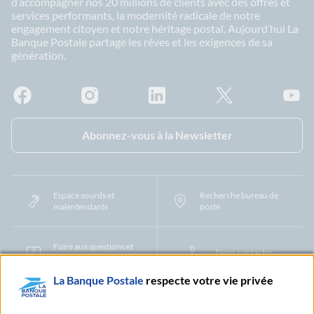
d’accompagner nos 20 millions de clients avec des offres et
services performants, la modernité radicale de notre
engagement citoyen et notre héritage postal. Aujourd’hui La
Banque Postale partage les rêves et les exigences de sa
génération.
Facebook - La Banque Postale
Instagram - La Banque Postale
Linkedin - La Banque Postale
X - La Banque Postal
YouTub
Abonnez-vous à la Newsletter
Espace sourds et
Recherche bureau de
malentendants
poste
Foire aux questions et
Nous contacter
centre d'aide
La Banque Postale
respecte votre vie privée
Mentions légales
Tarifs bancaires
Convention de compte