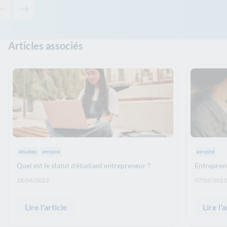
Contenu précédent - Les solutions de La Banque Postale
Contenu suivant - Les solutions de La Banque Postale
Articles associés
Thématiques :
Thématiqu
études
emploi
emploi
Quel est le statut d'étudiant entrepreneur ?
Entreprend
Date de publication: :
Date de p
18/04/2022
07/02/2022
Lire l'article
Lire l'a