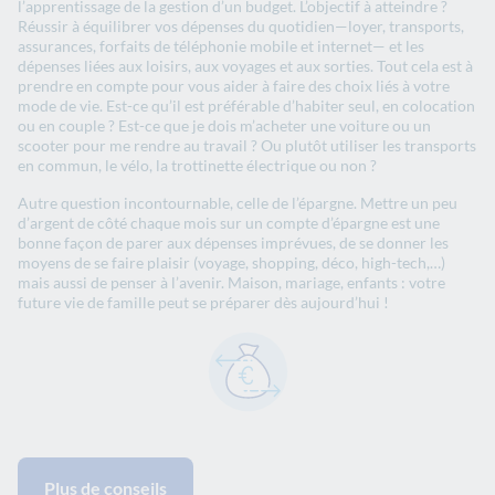
l’apprentissage de la gestion d’un budget. L’objectif à atteindre ?
Réussir à équilibrer vos dépenses du quotidien—loyer, transports,
assurances, forfaits de téléphonie mobile et internet— et les
dépenses liées aux loisirs, aux voyages et aux sorties. Tout cela est à
prendre en compte pour vous aider à faire des choix liés à votre
mode de vie. Est-ce qu’il est préférable d’habiter seul, en colocation
ou en couple ? Est-ce que je dois m’acheter une voiture ou un
scooter pour me rendre au travail ? Ou plutôt utiliser les transports
en commun, le vélo, la trottinette électrique ou non ?
Autre question incontournable, celle de l’épargne. Mettre un peu
d’argent de côté chaque mois sur un compte d’épargne est une
bonne façon de parer aux dépenses imprévues, de se donner les
moyens de se faire plaisir (voyage, shopping, déco, high-tech,…)
mais aussi de penser à l’avenir. Maison, mariage, enfants : votre
future vie de famille peut se préparer dès aujourd’hui !
Plus de conseils