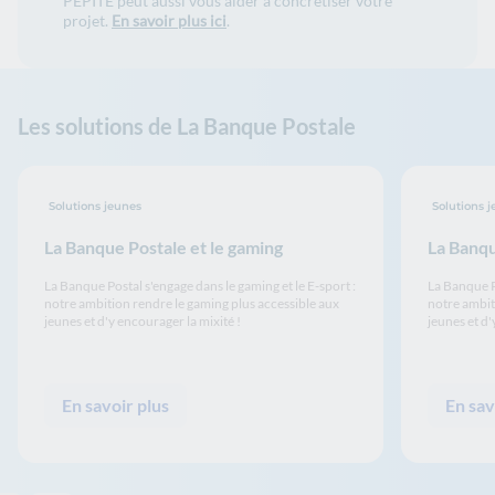
PEPITE peut aussi vous aider à concrétiser votre
projet.
En savoir plus ici
.
Les solutions de La Banque Postale
Solutions jeunes
Solutions 
La Banque Postale et le gaming
La Banqu
La Banque Postal s'engage dans le gaming et le E-sport :
La Banque Po
notre ambition rendre le gaming plus accessible aux
notre ambit
jeunes et d'y encourager la mixité !
jeunes et d'
En savoir plus
En sav