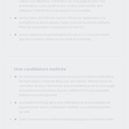
retenir son attention, il doit tenir sur une page et avoir une
présentation claire et attractive. Le titre, bien visible, doit
indiquer l’intitulé du poste auquel vous postulez.
Le recruteur doit être en mesure d’évaluer rapidement vos
compétences et vos atouts. Faites ressortir les points saillants.
Pour être percutant, soyez précis et concis !
Le soin apporté à la présentation de votre C.V. compte autant
que son contenu. Misez sur la clarté et la lisibilité.
Une candidature motivée
L’e-mail de motivations a parfois remplacé la traditionnelle lettre
de motivations. Dans les deux cas, vous devez donner envie au
recruteur de vous rencontrer et transmettre par écrit une image
dynamique et volontaire, tout en reflétant votre personnalité,
faites preuve d’originalité.
Les fautes d’orthographe sont rédhibitoires et susceptibles de
faire échouer votre candidature. Relisez-vous plutôt trois fois
qu’une.
Osez l'innovation en utilisant d'autres supports comme la vidéo
!