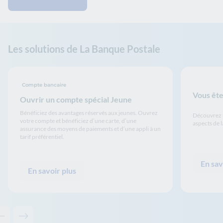
Les solutions de La Banque Postale
Compte bancaire
Vous ête
Ouvrir un compte spécial Jeune
Bénéficiez des avantages réservés aux jeunes. Ouvrez
Découvrez n
votre compte et bénéficiez d’une carte, d’une
aspects de l
assurance des moyens de paiements et d’une appli à un
tarif préférentiel.
En sav
En savoir plus
Contenu précédent - Les solutions de La Banque Postale
Contenu suivant - Les solutions de La Banque Postale