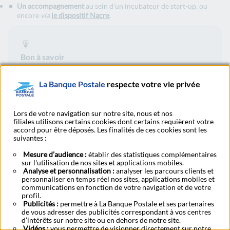
Un accompagnement
au sein d’un incubateur de start-up, ou
encore
via
le dispositif Nacre
.
Bon à savoir
Ne gardez pas tous vos œufs dans le même panier ! Il est
recommandé, dès la création de votre entreprise, d’ouvrir
La Banque Postale
respecte votre vie privée
un compte bancaire professionnel distinct de votre compte
bancaire personnel.
Lors de votre navigation sur notre site, nous et nos
filiales utilisons certains cookies dont certains requièrent votre
accord pour être déposés. Les finalités de ces cookies sont les
Les solutions de La Banque Postale
suivantes :
Mesure d’audience :
établir des statistiques complémentaires
sur l'utilisation de nos sites et applications mobiles.
Analyse et personnalisation :
analyser les parcours clients et
Nos expert
personnaliser en temps réel nos sites, applications mobiles et
Comment créer son entreprise ?
communications en fonction de votre navigation et de votre
Banque 
profil.
micro-e
Publicités :
permettre à La Banque Postale et ses partenaires
Découvrez les étapes clés, statuts, financements et
de vous adresser des publicités correspondant à vos centres
(auto-e
aides pour créer votre entreprise. Guide pratique pour
d’intérêts sur notre site ou en dehors de notre site.
bien démarrer votre projet pro.
Profitez ai
Vidéos :
vous permettre de visionner directement sur notre