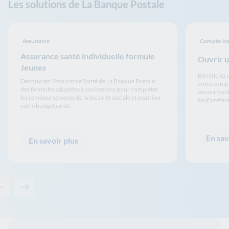
Les solutions de La Banque Postale
Assurance
Compte ba
Assurance santé individuelle formule
Ouvrir u
Jeunes
Bénéficiez 
Découvrez l’Assurance Santé de La Banque Postale :
votre compt
des formules adaptées à vos besoins pour compléter
assurance d
les remboursements de la Sécurité sociale et maîtriser
tarif préfére
votre budget santé.
En sav
En savoir plus
Contenu précédent - Les solutions de La Banque Postale
Contenu suivant - Les solutions de La Banque Postale