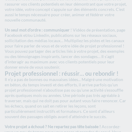
rassurer vos clients potentiels en leur démontrant que votre projet,
votre idée, votre concept s’appuie sur des éléments concrets. C’est
aussi le temps nécessaire pour créer, animer et fédérer votre
nouvelle communauté.
Un seul mot d’ordre : communiquer
! Vidéos de présentation, page
Facebook et/ou Linkedin, publications sur les réseaux sociaux,
sollicitation des médias locaux… Multipliez les pistes et les canaux
pour faire parler de vous et de votre idée de projet professionnel !
Vous pouvez partager des articles liés à votre projet, des exemples
ou des témoignages inspirants, lancer des sondages… Il s’agit
d’interagir au maximum avec vos clients potentiels pour leur
donner envie de vous soutenir.
Projet professionnel : réussir… ou rebondir !
Il n’y a pas de bonnes ou mauvaises idées... Malgré une motivation
en béton, du temps investi et des efforts, il arrive parfois qu’un
projet professionnel n’aboutisse pas ou qu’une activité s’essouffle
après quelques mois ou années. Une période pas très agréable à
traverser, mais qui ne doit pas pour autant vous faire renoncer. Car
les échecs, quand on sait en retirer les leçons, sont
particulièrement instructifs et formateurs. Ce sont d’ailleurs
souvent des passages obligés avant d’atteindre le succès.
Votre projet a échoué ? Ne repartez pas tête baissée !
Accordez-
vous un peu de temps pour vous poser et prendre du recul. Vous