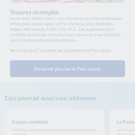
Trouvez un emploi
Le service « Wizbii Jobs » vous donne accès à de nombreuses
offres dans votre région (offres d’emploi, jobs étudiants,
stages, alternances, CDD, CDI, V.I.E…) et augmente votre
visibilité auprès des recruteurs qui ont accès à vos objectifs,
vos formations et vos compétences.
Service gratuit
proposé par la plateforme Pass Jeune.
(1)
En savoir plus sur le Pass Jeune
Ceci pourrait aussi vous intéresser
Espace candidats
La Poste
Vous allez vous étonner de tout ce que l’on peut réussir
Le Groupe L
ensemble
offres d'emp