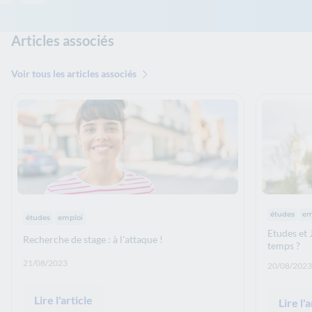
Articles associés
Voir tous les articles associés
Thématiq
Thématiques :
études
em
études
emploi
Etudes et
Recherche de stage : à l'attaque !
temps ?
Date de publication: :
21/08/2023
Date de p
20/08/2023
Lire l'article
Lire l'a