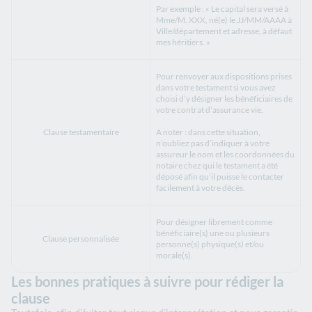
Par exemple : « Le capital sera versé à
Mme/M. XXX, né(e) le JJ/MM/AAAA à
Ville/département et adresse, à défaut
mes héritiers. »
Pour renvoyer aux dispositions prises
dans votre testament si vous avez
choisi d’y désigner les bénéficiaires de
votre contrat d’assurance vie.
Clause testamentaire
A noter : dans cette situation,
n’oubliez pas d’indiquer à votre
assureur le nom et les coordonnées du
notaire chez qui le testament a été
déposé afin qu’il puisse le contacter
facilement à votre décès.
Pour désigner librement comme
bénéficiaire(s) une ou plusieurs
Clause personnalisée
personne(s) physique(s) et/ou
morale(s).
Les bonnes pratiques à suivre pour rédiger la
clause