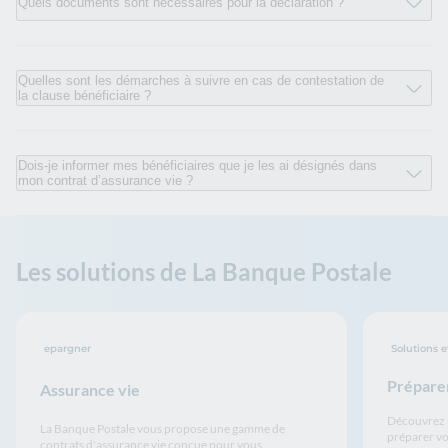
Quels documents sont nécessaires pour la déclaration ?
Quelles sont les démarches à suivre en cas de contestation de
la clause bénéficiaire ?
Dois-je informer mes bénéficiaires que je les ai désignés dans
mon contrat d’assurance vie ?
Les solutions de La Banque Postale
epargner
Solutions e
Préparer
Assurance vie
Découvrez n
La Banque Postale vous propose une gamme de
préparer vot
contrats d'assurance vie conçue pour vous