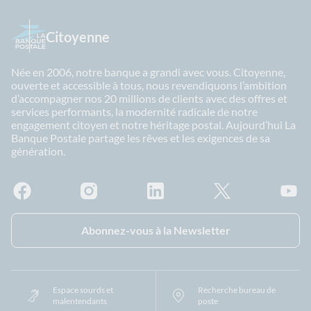
Citoyenne
Née en 2006, notre banque a grandi avec vous. Citoyenne,
ouverte et accessible à tous, nous revendiquons l’ambition
d’accompagner nos 20 millions de clients avec des offres et
services performants, la modernité radicale de notre
engagement citoyen et notre héritage postal. Aujourd’hui La
Banque Postale partage les rêves et les exigences de sa
génération.
Facebook - La Banque Postale
Instagram - La Banque Postale
Linkedin - La Banque Postale
X - La Banque Postal
YouTub
Abonnez-vous à la Newsletter
Espace sourds et
Recherche bureau de
malentendants
poste