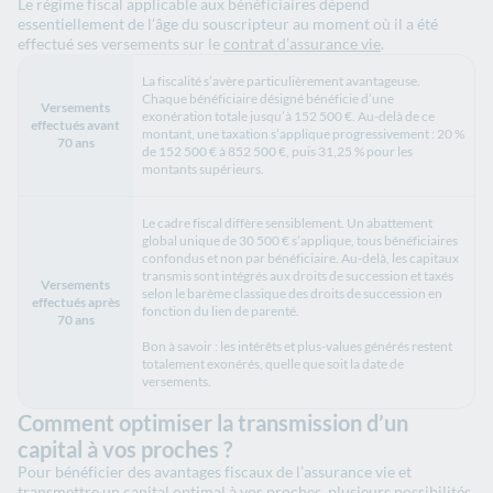
Le régime fiscal applicable aux bénéficiaires dépend
essentiellement de l’âge du souscripteur au moment où il a été
effectué ses versements sur le
contrat d’assurance vie
.
La fiscalité s’avère particulièrement avantageuse.
Chaque bénéficiaire désigné bénéficie d’une
Versements
exonération totale jusqu’à 152 500 €. Au-delà de ce
effectués avant
montant, une taxation s’applique progressivement : 20 %
70 ans
de 152 500 € à 852 500 €, puis 31,25 % pour les
montants supérieurs.
Le cadre fiscal diffère sensiblement. Un abattement
global unique de 30 500 € s’applique, tous bénéficiaires
confondus et non par bénéficiaire. Au-delà, les capitaux
transmis sont intégrés aux droits de succession et taxés
Versements
selon le barème classique des droits de succession en
effectués après
fonction du lien de parenté.
70 ans
Bon à savoir : les intérêts et plus-values générés restent
totalement exonérés, quelle que soit la date de
versements.
Comment optimiser la transmission d’un
capital à vos proches ?
Pour bénéficier des avantages fiscaux de l’assurance vie et
transmettre un capital optimal à vos proches, plusieurs possibilités