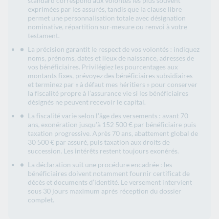
standard correspond aux volontés les plus souvent
exprimées par les assurés, tandis que la clause libre
permet une personnalisation totale avec désignation
nominative, répartition sur-mesure ou renvoi à votre
testament.
La précision garantit le respect de vos volontés : indiquez
noms, prénoms, dates et lieux de naissance, adresses de
vos bénéficiaires. Privilégiez les pourcentages aux
montants fixes, prévoyez des bénéficiaires subsidiaires
et terminez par « à défaut mes héritiers » pour conserver
la fiscalité propre à l’assurance vie si les bénéficiaires
désignés ne peuvent recevoir le capital.
La fiscalité varie selon l’âge des versements : avant 70
ans, exonération jusqu’à 152 500 € par bénéficiaire puis
taxation progressive. Après 70 ans, abattement global de
30 500 € par assuré, puis taxation aux droits de
succession. Les intérêts restent toujours exonérés.
La déclaration suit une procédure encadrée : les
bénéficiaires doivent notamment fournir certificat de
décès et documents d’identité. Le versement intervient
sous 30 jours maximum après réception du dossier
complet.