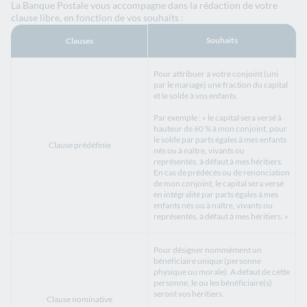
La Banque Postale vous accompagne dans la rédaction de votre
clause libre, en fonction de vos souhaits :
Souhaits
Clauses
Pour attribuer à votre conjoint (uni
par le mariage) une fraction du capital
et le solde à vos enfants.
Par exemple : « le capital sera versé à
hauteur de 60 % à mon conjoint, pour
le solde par parts égales à mes enfants
Clause prédéfinie
nés ou à naître, vivants ou
représentés, à défaut à mes héritiers.
En cas de prédécès ou de renonciation
de mon conjoint, le capital sera versé
en intégralité par parts égales à mes
enfants nés ou à naître, vivants ou
représentés, à défaut à mes héritiers. »
Pour désigner nommément un
bénéficiaire unique (personne
physique ou morale). A défaut de cette
personne, le ou les bénéficiaire(s)
seront vos héritiers.
Clause nominative