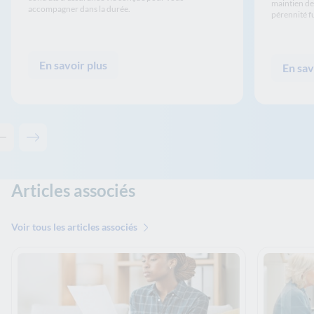
maintien de
accompagner dans la durée.
pérennité f
En savoir plus
En sav
Contenu précédent - Les solutions de La Banque Postale
Contenu suivant - Les solutions de La Banque Postale
Articles associés
Voir tous les articles associés