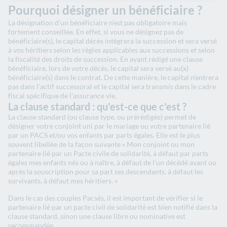
Pourquoi désigner un bénéficiaire ?
La désignation d’un bénéficiaire n’est pas obligatoire mais
fortement conseillée. En effet, si vous ne désignez pas de
bénéficiaire(s), le capital décès intègrera la succession et sera versé
à vos héritiers selon les règles applicables aux successions et selon
la fiscalité des droits de succession. En ayant rédigé une clause
bénéficiaire, lors de votre décès, le capital sera versé au(x)
bénéficiaire(s) dans le contrat. De cette manière, le capital n’entrera
pas dans l’actif successoral et le capital sera transmis dans le cadre
fiscal spécifique de l’assurance vie.
La clause standard : qu'est-ce que c'est ?
La clause standard (ou clause type, ou prérédigée) permet de
désigner votre conjoint uni par le mariage ou votre partenaire lié
par un PACS et/ou vos enfants par parts égales. Elle est le plus
souvent libellée de la façon suivante « Mon conjoint ou mon
partenaire lié par un Pacte civile de solidarité, à défaut par parts
égales mes enfants nés ou à naître, à défaut de l’un décédé avant ou
après la souscription pour sa part ses descendants, à défaut les
survivants, à défaut mes héritiers. »
Dans le cas des couples Pacsés, il est important de vérifier si le
partenaire lié par un pacte civil de solidarité est bien notifié dans la
clause standard, sinon une clause libre ou nominative est
recommandée.