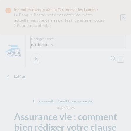
Incendies dans le Var, la Gironde et les Landes :
La Banque Postale est
à vos côtés. Vous êtes
actuellement concernés par les incendies en cours
?
Pour en savoir plus
Changer de site
Particuliers
Ouvrir 
Ouvri
Se connecter
Le Mag
succession
fiscalité
assurance vie
10/04/2026
Assurance vie : comment
bien rédiger votre clause