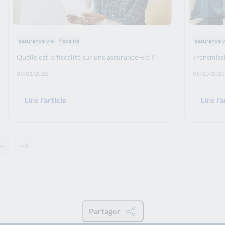
Thématiques :
Thématiq
assurance vie
fiscalité
assurance v
Quelle est la fiscalité sur une assurance-vie ?
Transmissi
Date de publication: :
Date de p
09/01/2026
08/10/2025
Lire l'article
Lire l'a
Contenu précédent - Articles associés
Contenu suivant - Articles associés
Partager