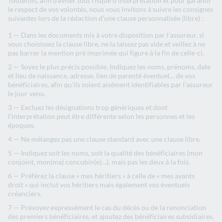
Toutefois, afin d’éviter tout risque d’interprétation et pour garantir
le respect de vos volontés, nous vous invitons à suivre les consignes
suivantes lors de la rédaction d’une clause personnalisée (libre) :
Dans les documents mis à votre disposition par l’assureur, si
vous choisissez la clause libre, ne la laissez pas vide et veillez à ne
pas barrer la mention pré imprimée qui figure à la fin de celle-ci.
Soyez le plus précis possible. Indiquez les noms, prénoms, date
et lieu de naissance, adresse, lien de parenté éventuel… de vos
bénéficiaires, afin qu’ils soient aisément identifiables par l’assureur
le jour venu.
Excluez les désignations trop génériques et dont
l’interprétation peut être différente selon les personnes et les
époques.
Ne mélangez pas une clause standard avec une clause libre.
Indiquez soit les noms, soit la qualité des bénéficiaires (mon
conjoint, mon(ma) concubin(e)…), mais pas les deux à la fois.
Préférez la clause « mes héritiers » à celle de « mes ayants
droit » qui inclut vos héritiers mais également vos éventuels
créanciers.
Prévoyez expressément le cas du décès ou de la renonciation
des premiers bénéficiaires, et ajoutez des bénéficiaires subsidiaires.