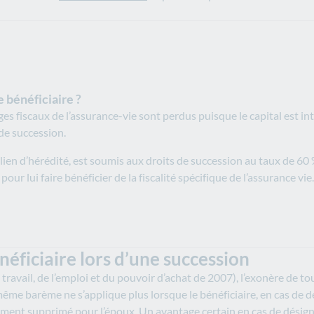
e bénéficiaire ?
ges fiscaux de l’assurance-vie sont perdus puisque le capital est i
 de succession.
lien d’hérédité, est soumis aux droits de succession au taux de 60 %
our lui faire bénéficier de la fiscalité spécifique de l’assurance vie.
néficiaire lors d’une succession
 travail, de l’emploi et du pouvoir d’achat de 2007), l’exonère de to
même barème ne s’applique plus lorsque le bénéficiaire, en cas de dé
lement supprimé pour l’époux. Un avantage certain en cas de désign