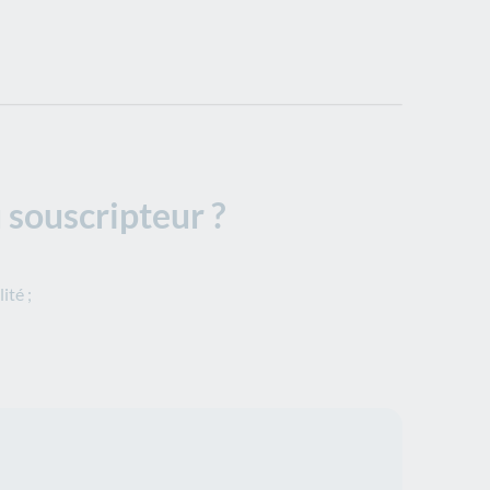
u souscripteur ?
ité ;