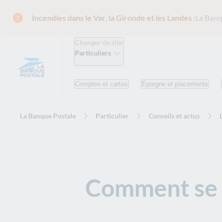
Incendies dans le Var, la Gironde et les Landes :
La Banq
Changer de site
Particuliers
Comptes et cartes
Épargne et placements
La Banque Postale
Particulier
Conseils et actus
Comment se p