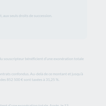
t, aux seuls droits de succession.
 du souscripteur bénéficient d’une exonération totale
 contrats confondus. Au-delà de ce montant et jusqu’à
 des 852 500 € sont taxées à 31,25 %.
itent d’une exonération totale. Après le 13