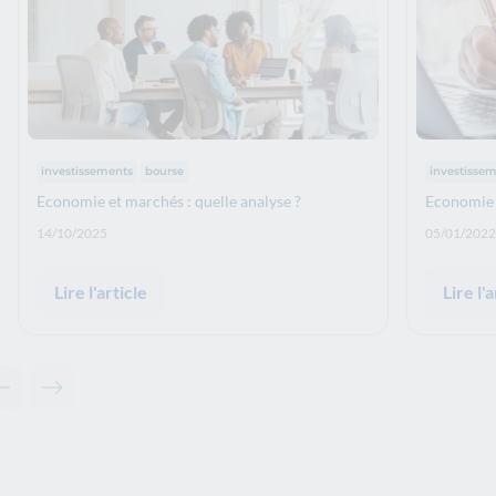
Thématiques :
Thématiq
investissements
bourse
investisse
Economie et marchés : quelle analyse ?
Economie 
Date de publication: :
Date de p
14/10/2025
05/01/2022
Lire l'article
Lire l'a
Contenu précédent - Articles associés
Contenu suivant - Articles associés