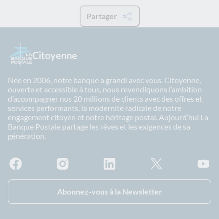
Partager
Citoyenne
Née en 2006, notre banque a grandi avec vous. Citoyenne,
ouverte et accessible à tous, nous revendiquons l’ambition
d’accompagner nos 20 millions de clients avec des offres et
services performants, la modernité radicale de notre
engagement citoyen et notre héritage postal. Aujourd’hui La
Banque Postale partage les rêves et les exigences de sa
génération.
Facebook - La Banque Postale
Instagram - La Banque Postale
Linkedin - La Banque Postale
X - La Banque Postal
YouTub
Abonnez-vous à la Newsletter