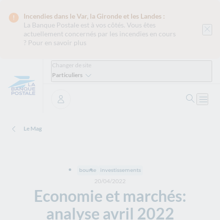
Incendies dans le Var, la Gironde et les Landes :
La Banque Postale est
à vos côtés. Vous êtes
actuellement concernés par les incendies en cours
?
Pour en savoir plus
Changer de site
Particuliers
Ouvrir 
Ouvri
Se connecter
Le Mag
bourse
investissements
20/04/2022
Economie et marchés:
analyse avril 2022