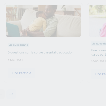
Thématiqu
Thématiques : :
vie quotidi
vie quotidienne
Une nounou
5 questions sur le congé parental d’éducation
garde par
Date de publication: :
22/04/2021
Date de p
18/03/2021
Lire l'article
Lire l'a
Contenu précédent - Articles associés
Contenu suivant - Articles associés