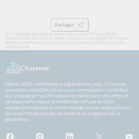
Partager
(1)
Avantage tarifaire sous forme de remboursement de la totalité de la
cotisation jusqu’aux 18 ans du titulaire tant que l’un des représentants légaux
détient une Formule de Compte ou une Formule de Compte Simplicité à La
Banque Postale.
Citoyenne
Née en 2006, notre banque a grandi avec vous. Citoyenne,
ouverte et accessible à tous, nous revendiquons l’ambition
d’accompagner nos 20 millions de clients avec des offres et
services performants, la modernité radicale de notre
engagement citoyen et notre héritage postal. Aujourd’hui La
Banque Postale partage les rêves et les exigences de sa
génération.