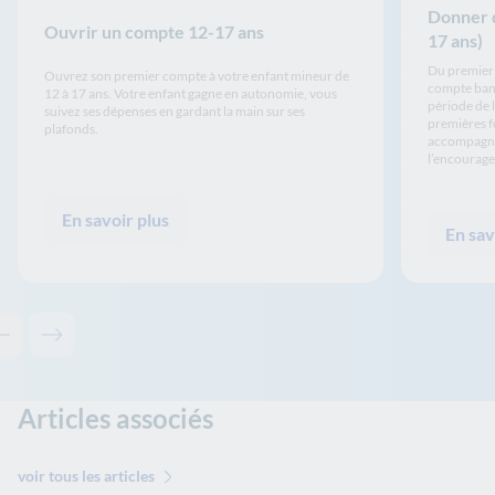
Donner d
Ouvrir un compte 12-17 ans
17 ans)
Du premier 
Ouvrez son premier compte à votre enfant mineur de
compte banc
12 à 17 ans. Votre enfant gagne en autonomie, vous
période de 
suivez ses dépenses en gardant la main sur ses
premières f
plafonds.
accompagner
l’encourager
En savoir plus
En sav
Contenu précédent - Les solutions de La Banque Postale
Contenu suivant - Les solutions de La Banque Postale
Articles associés
voir tous les articles