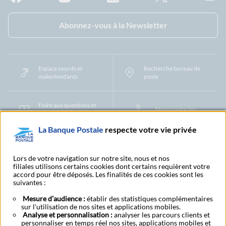
Facebook - La Banque Postale
Instagram - La Banque Postale
Linkedin - La Banque Postale
X - La Banque Postal
YouTub
Abonnez-vous à la Newsletter
Espace sourds et
Recherche bureau de
malentendants
poste
Foire aux questions et
Nous contacter
centre d'aide
La Banque Postale
respecte votre vie privée
Mentions légales
Tarifs bancaires
Convention de compte
Protection des Données à Caractère Personnel
Filiales et partenaires
Lors de votre navigation sur notre site, nous et nos
filiales utilisons certains cookies dont certains requièrent votre
Cookies
Gestion des cookies
Actualiser vos informations
accord pour être déposés. Les finalités de ces cookies sont les
Contestation et réclamation
Coordonnées Centres Financiers
suivantes :
Recherche bureau de poste
Assistance technique
Alertes fraudes et points de vigilance
Actualités réglementaires
CGU
Mesure d’audience :
établir des statistiques complémentaires
sur l'utilisation de nos sites et applications mobiles.
Aide navigateur et systèmes d'exploitation
Analyse et personnalisation :
analyser les parcours clients et
Vider le cache de votre navigateur
Lexique
Aide et accessibilité
personnaliser en temps réel nos sites, applications mobiles et