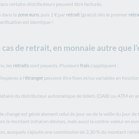
ans certains distributeurs peuvent être facturés.
 dans la
zone euro
, puis 1 € par
retrait
(gratuit dès le premier
retra
 tarification est identique !
n cas de retrait, en monnaie autre que l
ns, les
retraits
sont payants. Plusieurs
frais
s’appliquent :
’espèces à l’
étranger
peuvent être fixes et/ou variables en fonctio
étaire du distributeur automatique de billets (DAB) ou ATM en an
e change est généralement celui du jour ou de la veille du jour de 
rs le montant initial en devises, mais aussi la contre-valeur en eur
ion, auxquels s’ajoute une commission de 2,30 % du montant retiré