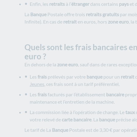
Enfin, les
retraits
à l’
étranger
dans certains
pays
et d
La
Banque
Postale offre trois
retraits gratuits
par mois
Infinite). En cas de
retrait
en euros, hors
zone euro
, la
Quels sont les frais bancaires e
euro ?
En dehors de la
zone euro
, sauf dans de rares exceptio
Les
frais
prélevés par votre
banque
pour un
retrait
d
Jeunes
, ces frais sont à un tarif préférentiel.
Les
frais
facturés par l’établissement
bancaire
propri
maintenance et l’entretien de la machine.
La commission liée à l’opération de change. Le
taux
d
votre relevé de
carte bancaire
. La
banque
précise alo
Le tarif de La
Banque
Postale est de 3,30 € par opérat