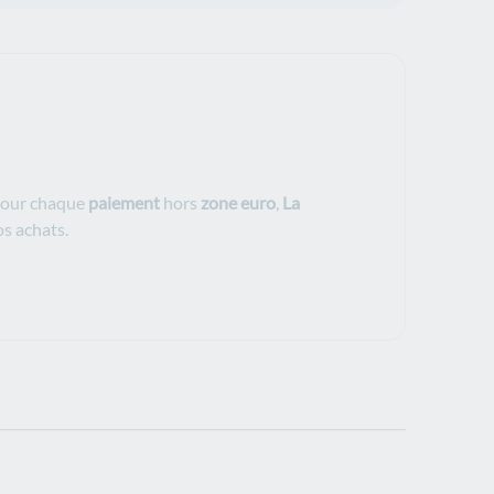
Pour chaque
paiement
hors
zone euro
,
La
s achats.