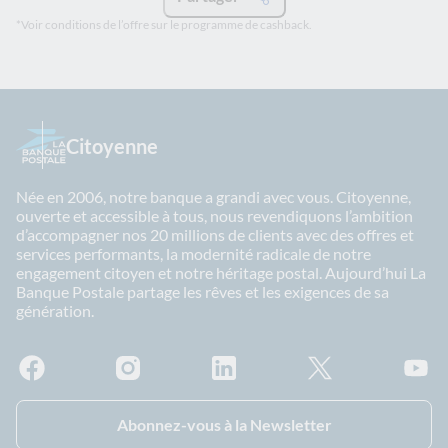
*Voir conditions de l’offre sur le programme de cashback.
Citoyenne
Née en 2006, notre banque a grandi avec vous. Citoyenne,
ouverte et accessible à tous, nous revendiquons l’ambition
d’accompagner nos 20 millions de clients avec des offres et
services performants, la modernité radicale de notre
engagement citoyen et notre héritage postal. Aujourd’hui La
Banque Postale partage les rêves et les exigences de sa
génération.
Facebook - La Banque Postale
Instagram - La Banque Postale
Linkedin - La Banque Postale
X - La Banque Postal
YouTub
Abonnez-vous à la Newsletter