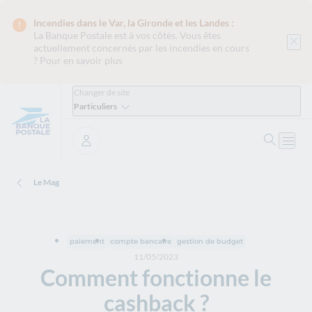
Incendies dans le Var, la Gironde et les Landes :
La Banque Postale est
à vos côtés. Vous êtes
actuellement concernés par les incendies en cours
?
Pour en savoir plus
Changer de site
Particuliers
Ouvrir 
Ouvri
Se connecter
Le Mag
paiement
compte bancaire
gestion de budget
11/05/2023
Comment fonctionne le
cashback ?