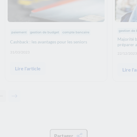
Thématiq
Thématiques :
gestion de
paiement
gestion de budget
compte bancaire
Majorité b
Cashback : les avantages pour les seniors
préparer 
Date de publication: :
31/03/2023
Date de p
22/12/2023
Lire l'article
Lire l'a
Contenu précédent - Articles associés
Contenu suivant - Articles associés
Partager