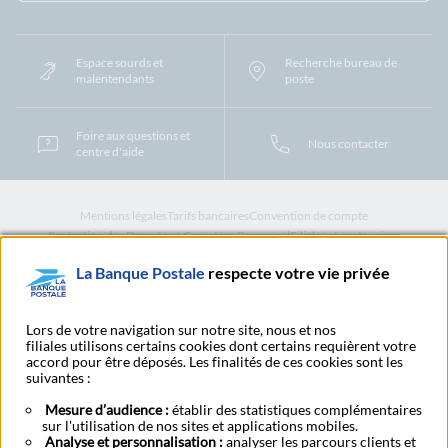
Espace sourds et
Recherche bureau de
malentendants
poste
Foire aux questions et
Nous contacter
centre d'aide
Mentions légales
Tarifs bancaires
Convention de compte
Protection des Données à Caractère Personnel
Filiales et partenaires
Cookies
Gestion des cookies
Actualiser vos informations
La Banque Postale
respecte votre vie privée
Contestation et réclamation
Coordonnées Centres Financiers
Recherche bureau de poste
Assistance technique
Alertes fraudes et points de vigilance
Actualités réglementaires
CGU
Lors de votre navigation sur notre site, nous et nos
Aide navigateur et systèmes d'exploitation
filiales utilisons certains cookies dont certains requièrent votre
Vider le cache de votre navigateur
Lexique
Aide et accessibilité
accord pour être déposés. Les finalités de ces cookies sont les
Accessibilité – Partiellement conforme
Espace candidature
suivantes :
BFI - Banque de Financement et d'Investissement
Mesure d’audience :
établir des statistiques complémentaires
Le fonds de garantie des dépôts et de résolution
Résilier
Rétractation
sur l'utilisation de nos sites et applications mobiles.
Plan du site
Analyse et personnalisation :
analyser les parcours clients et