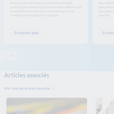
Grâce à votre carte bancaire La Banque Postale,
Pour effectu
profitez gratuitement du programme de cashback afin
Banque Pos
de bénéficier de remises sur vos achats auprès de
bancaires i
commerçants en ligne ou en magasin.
associés.
En savoir plus
En sav
Contenu précédent - Les solutions de La Banque Postale
Contenu suivant - Les solutions de La Banque Postale
Articles associés
Voir tous les articles associés