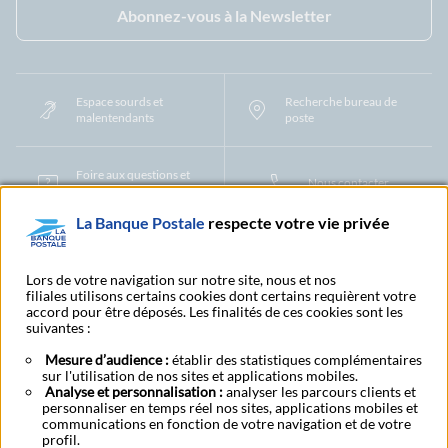
Abonnez-vous à la Newsletter
Espace sourds et
Recherche bureau de
malentendants
poste
Foire aux questions et
Nous contacter
centre d'aide
La Banque Postale
respecte votre vie privée
Mentions légales
Tarifs bancaires
Convention de compte
Protection des Données à Caractère Personnel
Filiales et partenaires
Lors de votre navigation sur notre site, nous et nos
filiales utilisons certains cookies dont certains requièrent votre
Cookies
Gestion des cookies
Actualiser vos informations
accord pour être déposés. Les finalités de ces cookies sont les
Contestation et réclamation
Coordonnées Centres Financiers
suivantes :
Recherche bureau de poste
Assistance technique
Alertes fraudes et points de vigilance
Actualités réglementaires
CGU
Mesure d’audience :
établir des statistiques complémentaires
sur l'utilisation de nos sites et applications mobiles.
Aide navigateur et systèmes d'exploitation
Analyse et personnalisation :
analyser les parcours clients et
Vider le cache de votre navigateur
Lexique
Aide et accessibilité
personnaliser en temps réel nos sites, applications mobiles et
Accessibilité – Partiellement conforme
Espace candidature
communications en fonction de votre navigation et de votre
BFI - Banque de Financement et d'Investissement
profil.