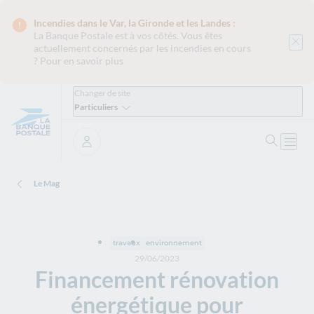
Incendies dans le Var, la Gironde et les Landes :
La Banque Postale est
à vos côtés. Vous êtes
actuellement concernés par les incendies en cours
?
Pour en savoir plus
Changer de site
Particuliers
Ouvrir 
Ouvri
Se connecter
Le Mag
travaux
environnement
29/06/2023
Financement rénovation
énergétique pour