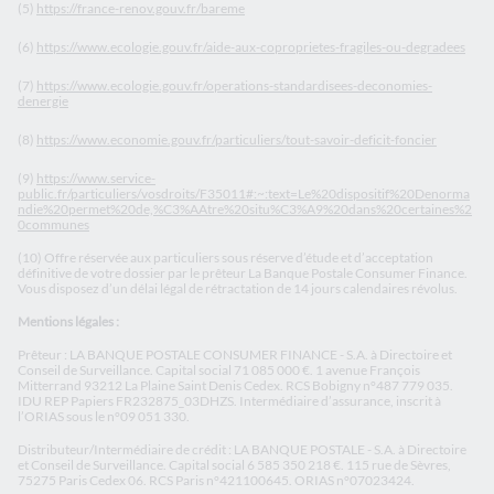
(5)
https://france-renov.gouv.fr/bareme
(6)
https://www.ecologie.gouv.fr/aide-aux-coproprietes-fragiles-ou-degradees
(7)
https://www.ecologie.gouv.fr/operations-standardisees-deconomies-
denergie
(8)
https://www.economie.gouv.fr/particuliers/tout-savoir-deficit-foncier
(9)
https://www.service-
public.fr/particuliers/vosdroits/F35011#:~:text=Le%20dispositif%20Denorma
ndie%20permet%20de,%C3%AAtre%20situ%C3%A9%20dans%20certaines%2
0communes
(10) Offre réservée aux particuliers sous réserve d’étude et d’acceptation
définitive de votre dossier par le prêteur La Banque Postale Consumer Finance.
Vous disposez d’un délai légal de rétractation de 14 jours calendaires révolus.
Mentions légales :
Prêteur : LA BANQUE POSTALE CONSUMER FINANCE - S.A. à Directoire et
Conseil de Surveillance. Capital social 71 085 000 €. 1 avenue François
Mitterrand 93212 La Plaine Saint Denis Cedex. RCS Bobigny n°487 779 035.
IDU REP Papiers FR232875_03DHZS. Intermédiaire d’assurance, inscrit à
l’ORIAS sous le n°09 051 330.
Distributeur/Intermédiaire de crédit : LA BANQUE POSTALE - S.A. à Directoire
et Conseil de Surveillance. Capital social 6 585 350 218 €. 115 rue de Sèvres,
75275 Paris Cedex 06. RCS Paris n°421100645. ORIAS n°07023424.