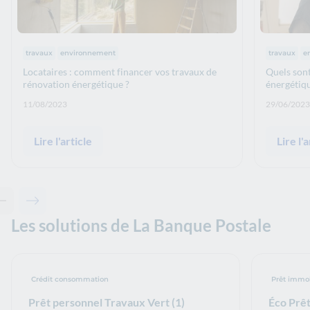
Thématiques :
Thématiq
travaux
environnement
travaux
e
Locataires : comment financer vos travaux de
Quels sont
rénovation énergétique ?
énergétiq
Date de publication: :
Date de p
11/08/2023
29/06/2023
Lire l'article
Lire l'a
Contenu précédent - Articles associés
Contenu suivant - Articles associés
Les solutions de La Banque Postale
Crédit consommation
Prêt immob
Prêt personnel Travaux Vert (1)
Éco Prêt