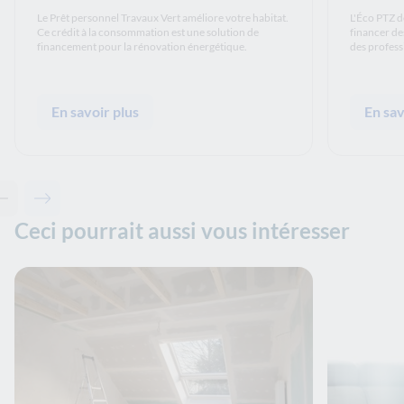
Le Prêt personnel Travaux Vert améliore votre habitat.
L'Éco PTZ d
Ce crédit à la consommation est une solution de
financer de
financement pour la rénovation énergétique.
des profess
En savoir plus
En sav
Contenu précédent - Les solutions de La Banque Postale
Contenu suivant - Les solutions de La Banque Postale
Ceci pourrait aussi vous intéresser