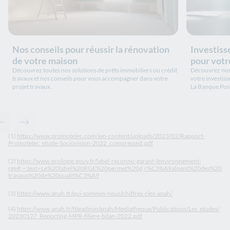
Nos conseils pour réussir la rénovation
Investiss
de votre maison
pour votr
Découvrez toutes nos solutions de prêts immobiliers ou crédit
Découvrez nos 
travaux et nos conseils pour vous accompagner dans votre
votre investiss
projet travaux.
La Banque Post
Contenu précédent - Ceci pourrait aussi vous intéresser
Contenu suivant - Ceci pourrait aussi vous intéresser
(1)
https://www.promotelec.com/wp-content/uploads/2023/02/Rapport-
Promotelec_etude-Sociovision-2022_compressed.pdf
(2)
https://www.ecologie.gouv.fr/label-reconnu-garant-lenvironnement-
rge#:~:text=Le%20label%20RGE%20permet%20d,r%C3%A9alisent%20des%20
travaux%20de%20qualit%C3%A9
(3)
https://www.anah.fr/qui-sommes-nous/chiffres-cles-anah/
(4)
https://www.anah.fr/fileadmin/anah/Mediatheque/Publications/Les_etudes/
20230127_Reporting-MPR-filiere-bilan-2022.pdf