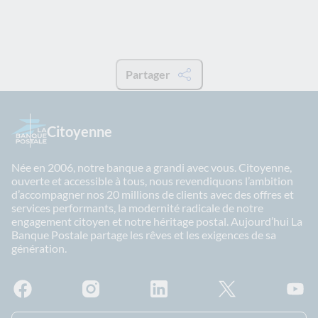
Partager
Citoyenne
Née en 2006, notre banque a grandi avec vous. Citoyenne,
ouverte et accessible à tous, nous revendiquons l’ambition
d’accompagner nos 20 millions de clients avec des offres et
services performants, la modernité radicale de notre
engagement citoyen et notre héritage postal. Aujourd’hui La
Banque Postale partage les rêves et les exigences de sa
génération.
Facebook - La Banque Postale
Instagram - La Banque Postale
Linkedin - La Banque Postale
X - La Banque Postal
YouTub