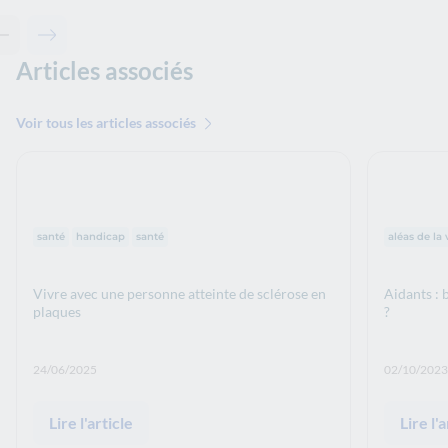
Contenu précédent - Ceci pourrait aussi vous intéresser
Contenu suivant - Ceci pourrait aussi vous intéresser
Articles associés
Voir tous les articles associés
Thématiques :
Thématiq
santé
handicap
santé
aléas de la 
Vivre avec une personne atteinte de sclérose en
Aidants : 
plaques
?
Date de publication: :
Date de p
24/06/2025
02/10/2023
Lire l'article
Lire l'a