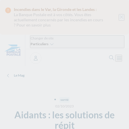
Incendies dans le Var, la Gironde et les Landes :
La Banque Postale est
à vos côtés. Vous êtes
actuellement concernés par les incendies en cours
?
Pour en savoir plus
Changer de site
Particuliers
Ouvrir 
Ouvri
Se connecter
Le Mag
santé
02/10/2023
Aidants : les solutions de
répit