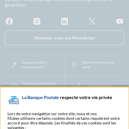
génération.
Facebook - La Banque Postale
Instagram - La Banque Postale
Linkedin - La Banque Postale
X - La Banque Postal
YouTub
Abonnez-vous à la Newsletter
Espace sourds et
Recherche bureau de
malentendants
poste
Foire aux questions et
Nous contacter
centre d'aide
La Banque Postale
respecte votre vie privée
Mentions légales
Tarifs bancaires
Convention de compte
Protection des Données à Caractère Personnel
Filiales et partenaires
Lors de votre navigation sur notre site, nous et nos
filiales utilisons certains cookies dont certains requièrent votre
Cookies
Gestion des cookies
Actualiser vos informations
accord pour être déposés. Les finalités de ces cookies sont les
Contestation et réclamation
Coordonnées Centres Financiers
suivantes :