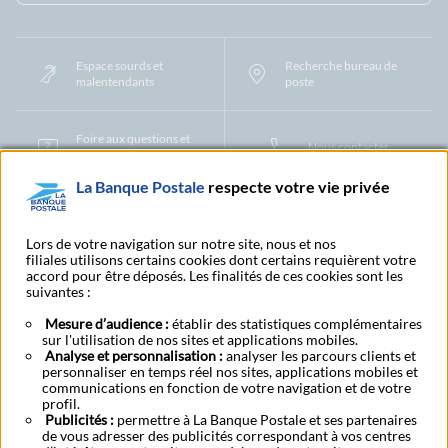
Espace sourds et
Recherche bureau de
malentendants
poste
Foire aux questions et
Nous contacter
centre d'aide
La Banque Postale
respecte votre vie privée
Mentions légales
Tarifs bancaires
Convention de compte
Protection des Données à Caractère Personnel
Filiales et partenaires
Lors de votre navigation sur notre site, nous et nos
filiales utilisons certains cookies dont certains requièrent votre
Cookies
Gestion des cookies
Actualiser vos informations
accord pour être déposés. Les finalités de ces cookies sont les
Contestation et réclamation
Coordonnées Centres Financiers
suivantes :
Recherche bureau de poste
Assistance technique
Alertes fraudes et points de vigilance
Actualités réglementaires
CGU
Mesure d’audience :
établir des statistiques complémentaires
sur l'utilisation de nos sites et applications mobiles.
Aide navigateur et systèmes d'exploitation
Analyse et personnalisation :
analyser les parcours clients et
Vider le cache de votre navigateur
Lexique
Aide et accessibilité
personnaliser en temps réel nos sites, applications mobiles et
Accessibilité – Partiellement conforme
Espace candidature
communications en fonction de votre navigation et de votre
BFI - Banque de Financement et d'Investissement
profil.
Publicités :
Le fonds de garantie des dépôts et de résolution
permettre à La Banque Postale et ses partenaires
Résilier
Rétractation
de vous adresser des publicités correspondant à vos centres
Plan du site