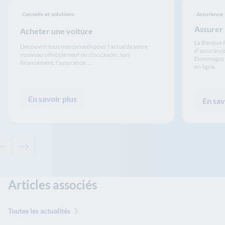
Conseils et solutions
Assurance
Assurer
Acheter une voiture
La Banque P
Découvrir tous nos conseils pour l'achat de votre
d’assurance 
nouveau véhicule neuf ou d'occasion : son
Dommages ou
financement, l'assurance, ...
en ligne.
En savoir plus
En sav
Contenu précédent - Les solutions de La Banque Postale
Contenu suivant - Les solutions de La Banque Postale
Articles associés
Toutes les actualités