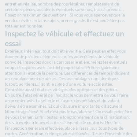
entretien réalisé, nombre de propriétaires, remplacement de
certaines pièces, accidents éventuels survenus, frais à prévoir…
Posez un maximum de questions ! Si vous vous apercevez que le
vendeur évite certains sujets, prenez garde. Il n’est peut-être pas
totalement honnête.
Inspectez le véhicule et effectuez un
essai
Extérieur, intérieur, tout doit être vérifié. Cela peut en effet vous
donner de précieux éléments sur les antécédents du véhicule
convoité. Inspectez donc la carrosserie et énumérez les éventuels
coups et rayures avec l’actuel propriétaire. Prêtez également
attention à l’état de la peinture. Les différences de teinte indiquent
un remplacement de pièces. Des assemblages non identiques
(capot, portières…) sont le signe d’une voiture accidentée.
Contrôlez aussi l’état des vitrages, des optiques et des pneus.
En outre, l’état général de l’habitacle vous permettra de vous faire
un premier avis. La sellerie et l’usure des pédales et du volant
doivent être examinés. Et qui dit usure importante, dit souvent
kilométrage élevé. Si tel n’est pas le cas, alarme ! On essaie peut-être
de vous berner. Enfin, testez le fonctionnement de la climatisation,
des vitres électriques et autres éléments de conforts. Une fois
l’inspection générale effectuée, place à l’essai, sur tous types de
routes. Accélération, freinage, vitesse élevée… Testez l’ensemble des