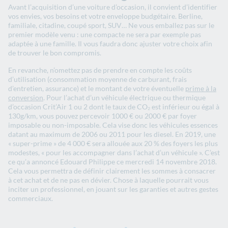
Avant l’acquisition d’une voiture d’occasion, il convient d’identifier
vos envies, vos besoins et votre enveloppe budgétaire. Berline,
familiale, citadine, coupé sport, SUV… Ne vous emballez pas sur le
premier modèle venu : une compacte ne sera par exemple pas
adaptée à une famille. Il vous faudra donc ajuster votre choix afin
de trouver le bon compromis.
En revanche, n’omettez pas de prendre en compte les coûts
d’utilisation (consommation moyenne de carburant, frais
d’entretien, assurance) et le montant de votre éventuelle
prime à la
conversion
. Pour l’achat d’un véhicule électrique ou thermique
d’occasion Crit’Air 1 ou 2 dont le taux de CO₂ est inférieur ou égal à
130g/km, vous pouvez percevoir 1000 € ou 2000 € par foyer
imposable ou non-imposable. Cela vise donc les véhicules essences
datant au maximum de 2006 ou 2011 pour les diesel. En 2019, une
« super-prime » de 4 000 € sera allouée aux 20 % des foyers les plus
modestes, « pour les accompagner dans l’achat d’un véhicule ». C’est
ce qu’a annoncé Edouard Philippe ce mercredi 14 novembre 2018.
Cela vous permettra de définir clairement les sommes à consacrer
à cet achat et de ne pas en dévier. Chose à laquelle pourrait vous
inciter un professionnel, en jouant sur les garanties et autres gestes
commerciaux.