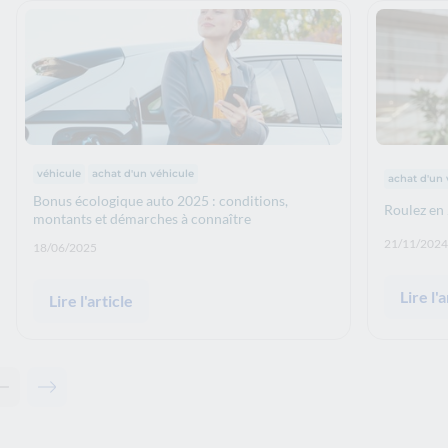
Thématiques :
Thématiq
véhicule
achat d'un véhicule
achat d'un 
Bonus écologique auto 2025 : conditions,
Roulez en 
montants et démarches à connaître
Date de p
21/11/2024
Date de publication: :
18/06/2025
Lire l'a
Lire l'article
Contenu précédent - Articles associés
Contenu suivant - Articles associés