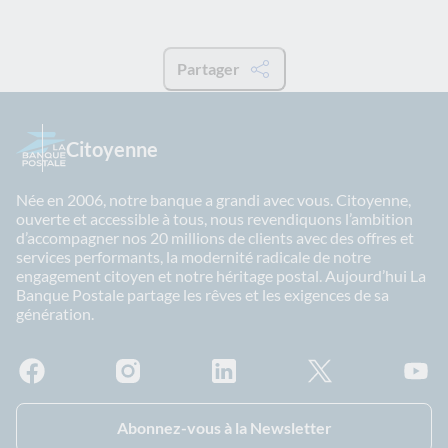
Partager
Citoyenne
Née en 2006, notre banque a grandi avec vous. Citoyenne,
ouverte et accessible à tous, nous revendiquons l’ambition
d’accompagner nos 20 millions de clients avec des offres et
services performants, la modernité radicale de notre
engagement citoyen et notre héritage postal. Aujourd’hui La
Banque Postale partage les rêves et les exigences de sa
génération.
Facebook - La Banque Postale
Instagram - La Banque Postale
Linkedin - La Banque Postale
X - La Banque Postal
YouTub
Abonnez-vous à la Newsletter