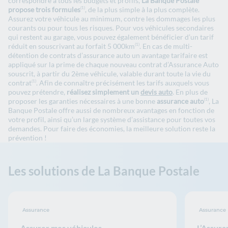
correspondre à tous les budgets et profils,
La Banque Postale
propose trois formules
, de la plus simple à la plus complète.
(1)
Assurez votre véhicule au minimum, contre les dommages les plus
courants ou pour tous les risques. Pour vos véhicules secondaires
qui restent au garage, vous pouvez également bénéficier d’un tarif
réduit en souscrivant au forfait 5 000km
. En cas de multi-
(1)
détention de contrats d’assurance auto un avantage tarifaire est
appliqué sur la prime de chaque nouveau contrat d’Assurance Auto
souscrit, à partir du 2ème véhicule, valable durant toute la vie du
contrat
. Afin de connaître précisément les tarifs auxquels vous
(1)
pouvez prétendre,
réalisez simplement un
devis auto
. En plus de
proposer les garanties nécessaires à une bonne
assurance auto
, La
(1)
Banque Postale offre aussi de nombreux avantages en fonction de
votre profil, ainsi qu’un large système d’assistance pour toutes vos
demandes. Pour faire des économies, la meilleure solution reste la
prévention !
Les solutions de La Banque Postale
Assurance
Assurance
Assurer mes véhicules
L’Assura