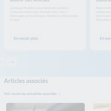
La Banque Postale vous propose des solutions
Payez moins
d’assurance véhicules : formules Tiers, Tiers +
conducteurs
Dommages ou Tous Risques. Réalisez un devis gratuit
sinistre pen
en ligne.
d'Excellen
En savoir plus
En sav
Contenu précédent - Les solutions de La Banque Postale
Contenu suivant - Les solutions de La Banque Postale
Articles associés
Voir toutes les actualités associées