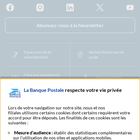
Facebook - La Banque Postale
Instagram - La Banque Postale
Linkedin - La Banque Postale
X - La Banque Postal
YouTub
Abonnez-vous à la Newsletter
Espace sourds et
Recherche bureau de
malentendants
poste
Foire aux questions et
Nous contacter
centre d'aide
La Banque Postale
respecte votre vie privée
Mentions légales
Tarifs bancaires
Convention de compte
Protection des Données à Caractère Personnel
Filiales et partenaires
Lors de votre navigation sur notre site, nous et nos
filiales utilisons certains cookies dont certains requièrent votre
Cookies
Gestion des cookies
Actualiser vos informations
accord pour être déposés. Les finalités de ces cookies sont les
Contestation et réclamation
Coordonnées Centres Financiers
suivantes :
Recherche bureau de poste
Assistance technique
Alertes fraudes et points de vigilance
Actualités réglementaires
CGU
Mesure d’audience :
établir des statistiques complémentaires
sur l'utilisation de nos sites et applications mobiles.
Aide navigateur et systèmes d'exploitation