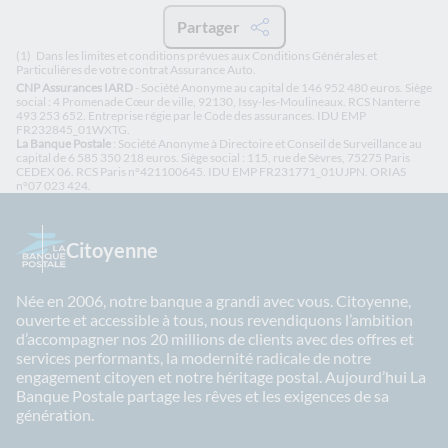
Partager
(1)
Dans les limites et conditions prévues aux Conditions Générales et
Particulières de votre contrat Assurance Auto.
CNP Assurances IARD
- Société Anonyme au capital de 146 952 480 euros. Siège
social : 4 Promenade Cœur de ville, 92130, Issy-les-Moulineaux. RCS Nanterre
493 253 652. Entreprise régie par le Code des assurances. IDU EMP
FR232845_01WXTG.
La Banque Postale
: Société Anonyme à Directoire et Conseil de Surveillance au
capital de 6 585 350 218 euros. Siège social : 115, rue de Sèvres, 75275 Paris
CEDEX 06. RCS Paris n°421100645. IDU EMP FR231771_01UJPN.
ORIAS
n°07 023 424.
Citoyenne
Née en 2006, notre banque a grandi avec vous. Citoyenne,
ouverte et accessible à tous, nous revendiquons l’ambition
d’accompagner nos 20 millions de clients avec des offres et
services performants, la modernité radicale de notre
engagement citoyen et notre héritage postal. Aujourd’hui La
Banque Postale partage les rêves et les exigences de sa
génération.