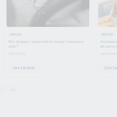
Thématiques : :
Thématiqu
véhicule
véhicule
Bris de glace : que prend en charge l'assurance
Assistance
auto ?
de panne o
Date de publication: :
Date de p
10/07/2026
18/06/2026
Lire l'article
Lire l'a
Contenu précédent - Articles associés
Contenu suivant - Articles associés