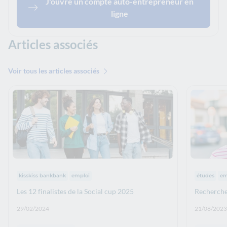
J'ouvre un compte auto-entrepreneur en
ligne
Articles associés
Voir tous les articles associés
Thématiques :
Thématiq
kisskiss bankbank
emploi
études
em
Les 12 finalistes de la Social cup 2025
Recherche 
Date de publication: :
Date de p
29/02/2024
21/08/2023