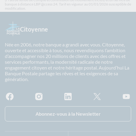
banque à distance LBP @ccess 24. Tarif en vigueur au 01/01/2026 susceptible de
modification.
Citoyenne
Née en 2006, notre banque a grandi avec vous. Citoyenne,
ouverte et accessible à tous, nous revendiquons l’ambition
d’accompagner nos 20 millions de clients avec des offres et
services performants, la modernité radicale de notre
engagement citoyen et notre héritage postal. Aujourd’hui La
Banque Postale partage les rêves et les exigences de sa
génération.
Facebook - La Banque Postale
Instagram - La Banque Postale
Linkedin - La Banque Postale
X - La Banque Postal
YouTub
Abonnez-vous à la Newsletter