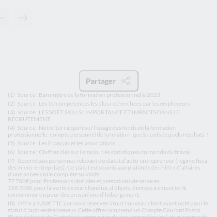
Contenu précédent - Les solutions de La Banque Postale
Contenu suivant - Les solutions de La Banque Postale
Partager
(1)
Source :
Baromètre de la formation professionnelle 2023
(2)
Source :
Les 10 compétences les plus recherchées par les employeurs
(3)
Source :
LES SOFT SKILLS : IMPORTANCE ET IMPACTS DANS LE
RECRUTEMENT
(4)
Source :
Notre 1er rapport sur l’usage des fonds de la formation
professionnelle : compte personnel de formation : quels coûts et quels résultats ?
(5)
Source :
Les Français et les associations
(6)
Source :
Chiffres clés sur l’emploi : les statistiques du monde du travail
(7)
Réservé aux personnes relevant du statut d’auto-entrepreneur (régime fiscal
des micro-entreprises). Ce statut est soumis aux plafonds de chiffre d’affaires
d’une année civile complète suivants :
77 700€ pour Professions libérales et prestations de services.
188 700€ pour la vente de marchandise, d’objets, denrées à emporter/à
consommer ou pour des prestations d’hébergement.
(8)
Offre à 9,80€ TTC par mois réservée à tout nouveau client ayant opté pour le
statut d’auto-entrepreneur. Cette offre comprend un Compte Courant Postal
(Frais de tenue de Compte et commission de mouvement inclus) et un service de