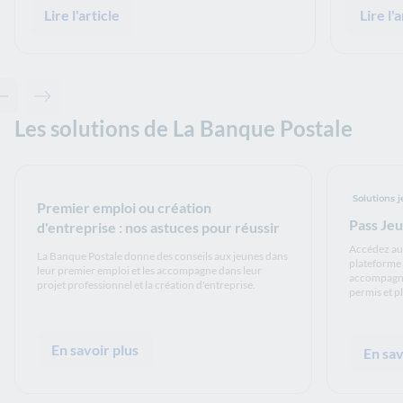
Lire l'article
Lire l'a
Contenu précédent - Articles associés
Contenu suivant - Articles associés
Les solutions de La Banque Postale
Solutions 
Premier emploi ou création
Pass Je
d'entreprise : nos astuces pour réussir
Accédez au 
La Banque Postale donne des conseils aux jeunes dans
plateforme 
leur premier emploi et les accompagne dans leur
accompagner
projet professionnel et la création d'entreprise.
permis et p
En savoir plus
En sav