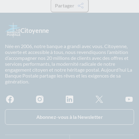
Partager
Citoyenne
Née en 2006, notre banque a grandi avec vous. Citoyenne,
ouverte et accessible à tous, nous revendiquons l’ambition
d’accompagner nos 20 millions de clients avec des offres et
services performants, la modernité radicale de notre
engagement citoyen et notre héritage postal. Aujourd’hui La
Banque Postale partage les rêves et les exigences de sa
génération.
Facebook - La Banque Postale
Instagram - La Banque Postale
Linkedin - La Banque Postale
X - La Banque Postal
YouTub
Abonnez-vous à la Newsletter