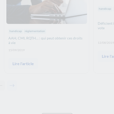
Thématiq
handicap
Déficient i
vote
Thématiques :
handicap
réglementation
AAH, CMI, RQTH… : qui peut obtenir ces droits
Date de p
à vie
12/08/2019
Date de publication: :
15/09/2019
Lire l'a
Lire l'article
Contenu précédent - Articles associés
Contenu suivant - Articles associés