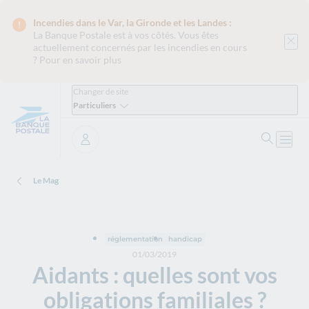
Incendies dans le Var, la Gironde et les Landes :
La Banque Postale est
à vos côtés. Vous êtes
actuellement concernés par les incendies en cours
?
Pour en savoir plus
Changer de site
Particuliers
Ouvrir 
Ouvri
Se connecter
Le Mag
réglementation
handicap
01/03/2019
Aidants : quelles sont vos
obligations familiales ?