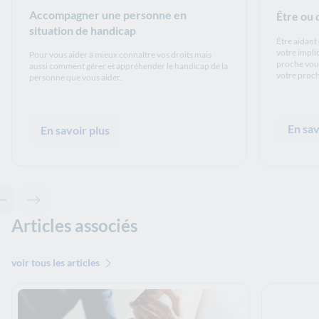
Accompagner une personne en
Être ou 
situation de handicap
Être aidant 
votre impli
Pour vous aider à mieux connaître vos droits mais
proche vous
aussi comment gérer et appréhender le handicap de la
votre proche
personne que vous aider.
En sav
En savoir plus
Contenu précédent - Découvrez les solutions de La Banque Postale
Contenu suivant - Découvrez les solutions de La Banque Postale
Articles associés
voir tous les articles