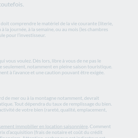
toutefois.
doit comprendre le matériel de la vie courante (literie,
on à la journée, à la semaine, ou au mois (les chambres
le pour l’investisseur.
ui vous voulez. Dès lors, libre à vous de ne pas le
née seulement, notamment en pleine saison touristique.
ment à l’avance et une caution pouvant être exigée.
bord de mer ou à la montagne notamment, devrait
omatique. Tout dépendra du taux de remplissage du bien.
activité de votre bien (rareté, qualité, emplacement,
sement immobilier en location saisonnière
. Comment
ix d’acquisition (frais de notaire et coût du crédit
financiers. Attention, sachez que cet indicateur est