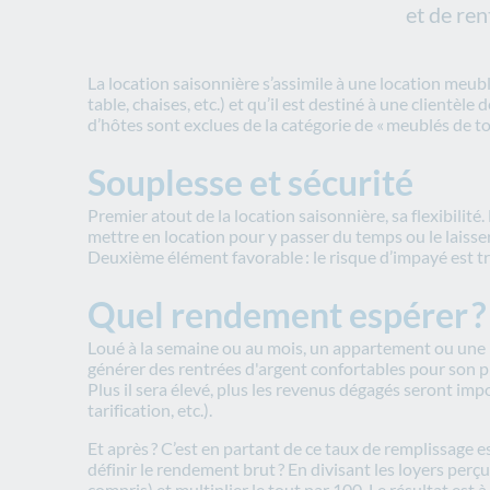
et de ren
La location saisonnière s’assimile à une location meubl
table, chaises, etc.) et qu’il est destiné à une clientèl
d’hôtes sont exclues de la catégorie de « meublés de to
Souplesse et sécurité
Premier atout de la location saisonnière, sa flexibilité
mettre en location pour y passer du temps ou le laisse
Deuxième élément favorable : le risque d’impayé est trè
Quel rendement espérer 
Loué à la semaine ou au mois, un appartement ou une 
générer des rentrées d'argent confortables pour son pr
Plus il sera élevé, plus les revenus dégagés seront imp
tarification, etc.).
Et après ? C’est en partant de ce taux de remplissage 
définir le rendement brut ? En divisant les loyers perçu
compris) et multiplier le tout par 100. Le résultat est