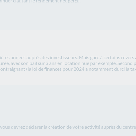
iminuer d’autant le rendement net perçu.
ères années auprès des investisseurs. Mais gare à certains revers a
 durée, avec son bail sur 3 ans en location nue par exemple. Second 
 contraignant (la loi de finances pour 2024 a notamment durci la t
 vous devrez déclarer la création de votre activité auprès du centr