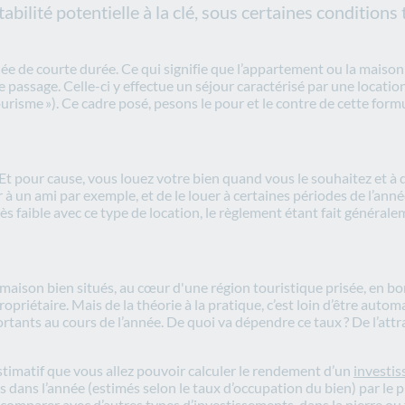
tabilité potentielle à la clé, sous certaines conditions 
ée de courte durée. Ce qui signifie que l’appartement ou la maison 
e de passage. Celle-ci y effectue un séjour caractérisé par une locati
urisme »). Ce cadre posé, pesons le pour et le contre de cette formu
. Et pour cause, vous louez votre bien quand vous le souhaitez et à q
r à un ami par exemple, et de le louer à certaines périodes de l’an
s faible avec ce type de location, le règlement étant fait générale
?
maison bien situés, au cœur d'une région touristique prisée, en 
opriétaire. Mais de la théorie à la pratique, c’est loin d’être aut
ortants au cours de l’année. De quoi va dépendre ce taux ? De l’attr
estimatif que vous allez pouvoir calculer le rendement d’un
investis
s dans l’année (estimés selon le taux d’occupation du bien) par le pr
 à comparer avec d’autres types d’investissements, dans la pierre ou 