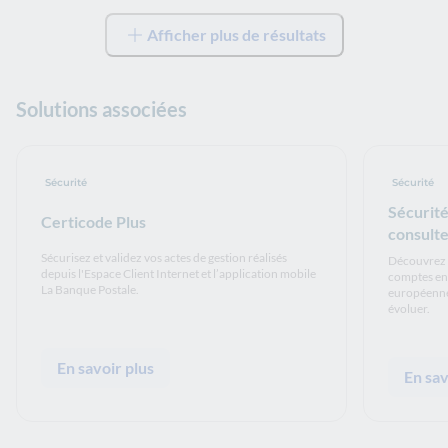
Afficher plus de résultats
Solutions associées
Sécurité
Sécurité
Sécurité
Certicode Plus
consulte
Sécurisez et validez vos actes de gestion réalisés
Découvrez l
depuis l'Espace Client Internet et l’application mobile
comptes en 
La Banque Postale.
européennes
évoluer.
En savoir plus
En sav