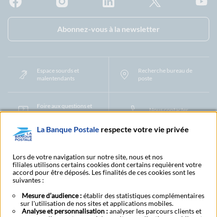
Facebook - La Banque Postale
Instagram - La Banque Postale
Linkedin - La Banque Postale
X - La Banque Postal
YouTub
Abonnez-vous à la newsletter
Espace sourds et
Recherche bureau de
malentendants
poste
Foire aux questions et
Nous contacter
centre d'aide
La Banque Postale
respecte votre vie privée
Mentions légales
Tarifs bancaires
Convention de compte
Protection des Données à Caractère Personnel
Filiales et partenaires
Lors de votre navigation sur notre site, nous et nos
filiales utilisons certains cookies dont certains requièrent votre
Cookies
Gestion des cookies
Actualiser vos informations
accord pour être déposés. Les finalités de ces cookies sont les
Contestation et réclamation
Coordonnées Centres Financiers
suivantes :
Recherche bureau de poste
Assistance technique
Alertes fraudes et points de vigilance
Actualités réglementaires
CGU
Mesure d’audience :
établir des statistiques complémentaires
sur l'utilisation de nos sites et applications mobiles.
Aide navigateur et systèmes d'exploitation
Analyse et personnalisation :
analyser les parcours clients et
Vider le cache de votre navigateur
Lexique
Aide et accessibilité