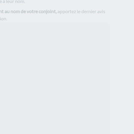
le à leur nom.
sont au nom de votre conjoint,
apportez
le dernier avis
ion.