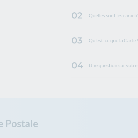
02
Quelles sont les caracté
03
Qu'est-ce que la Carte V
04
Une question sur votre 
e Postale