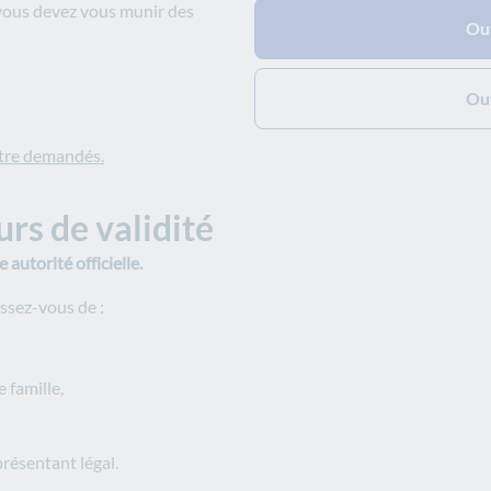
 vous devez vous munir des
Ouv
Ouv
 être demandés.
urs de validité
 autorité officielle.
ssez-vous de :
e famille,
présentant légal.