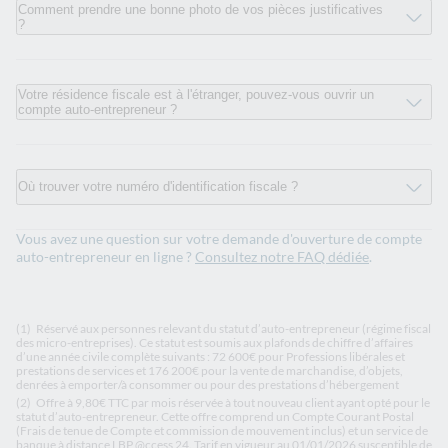
Comment prendre une bonne photo de vos pièces justificatives
?
Votre résidence fiscale est à l'étranger, pouvez-vous ouvrir un
compte auto-entrepreneur ?
Où trouver votre numéro d'identification fiscale ?
Vous avez une question sur votre demande d'ouverture de compte
auto-entrepreneur en ligne ?
Consultez notre FAQ dédiée
.
(1)
Réservé aux personnes relevant du statut d’auto-entrepreneur (régime fiscal
des micro-entreprises). Ce statut est soumis aux plafonds de chiffre d’affaires
d’une année civile complète suivants : 72 600€ pour Professions libérales et
prestations de services et 176 200€ pour la vente de marchandise, d’objets,
denrées à emporter/à consommer ou pour des prestations d’hébergement
(2)
Offre à 9,80€ TTC par mois réservée à tout nouveau client ayant opté pour le
statut d’auto-entrepreneur. Cette offre comprend un Compte Courant Postal
(Frais de tenue de Compte et commission de mouvement inclus) et un service de
banque à distance LBP @ccess 24. Tarif en vigueur au 01/01/2026 susceptible de