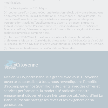
modification.
(3)
e
Facturé à partir du 51
chèque
(4)
L’ouverture d’un Compte Courant Professionnel et la délivrance des moyens
de paiement sont soumis à l’acceptation du dossier par La Banque Postale. Les
demandes d’ouverture de compte à distance ne sont pas acceptées pour :
Personne dont l’activité/l’établissement se situent à l’étranger, Entreprise
Individuelle non créée, Personne mineure, Demande d’ouverture en Service
Bancaire de Base, Adresse correspondant à une boîte postale, domiciliation en
société commerciale, camping, hôtel.
(5)
Tarif au 01/01/2026. Le tarif varie selon la carte choisie, la cotisation est
prélevée une fois par an. Carte Visa Business au tarif de 54 €/an, Carte Visa Gold
Business au tarif de 132 €/an et Carte Visa Platinum Business au tarif de 225€/an.
(6)
Dans les limites définies par les Conditions Générales.
Citoyenne
Née en 2006, notre banque a grandi avec vous. Citoyenne,
ouverte et accessible à tous, nous revendiquons l’ambition
d’accompagner nos 20 millions de clients avec des offres et
services performants, la modernité radicale de notre
engagement citoyen et notre héritage postal. Aujourd’hui La
Banque Postale partage les rêves et les exigences de sa
génération.