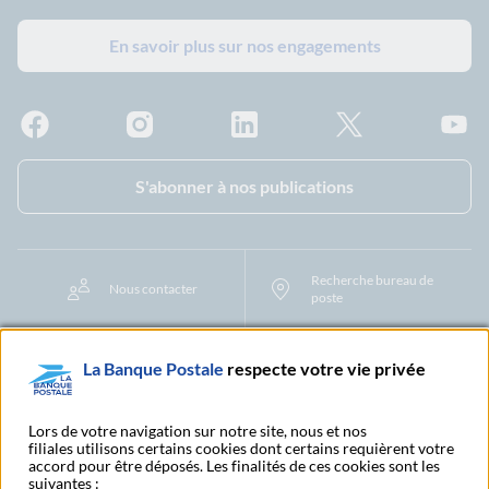
En savoir plus sur nos engagements
Facebook - La Banque Postale
Instagram - La Banque Postale
Linkedin - La Banque Postale
X - La Banque Postal
YouTub
S'abonner à nos publications
Recherche bureau de
Nous contacter
poste
Tarifs et Conditions Générales
La Banque Postale
respecte votre vie privée
Lors de votre navigation sur notre site, nous et nos
Aide Espace Client Business
Données personnelles
Cookies
filiales utilisons certains cookies dont certains requièrent votre
Mentions légales
CGU
Transparence fiscale
Accessibilité
accord pour être déposés. Les finalités de ces cookies sont les
Tarifs et Conditions Générales
Réclamation des personnes morales
suivantes :