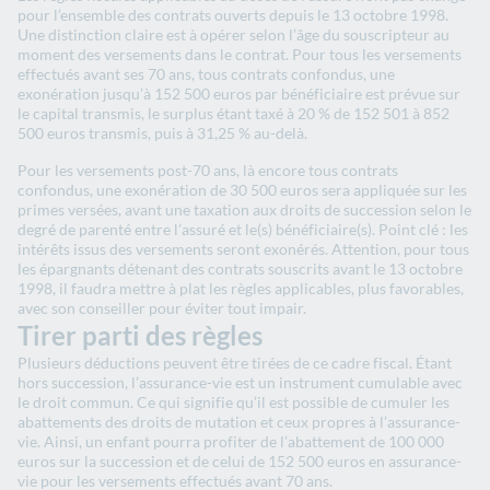
pour l’ensemble des contrats ouverts depuis le 13 octobre 1998.
Une distinction claire est à opérer selon l’âge du souscripteur au
moment des versements dans le contrat. Pour tous les versements
effectués avant ses 70 ans, tous contrats confondus, une
exonération jusqu’à 152 500 euros par bénéficiaire est prévue sur
le capital transmis, le surplus étant taxé à 20 % de 152 501 à 852
500 euros transmis, puis à 31,25 % au-delà.
Pour les versements post-70 ans, là encore tous contrats
confondus, une exonération de 30 500 euros sera appliquée sur les
primes versées, avant une taxation aux droits de succession selon le
degré de parenté entre l’assuré et le(s) bénéficiaire(s). Point clé : les
intérêts issus des versements seront exonérés. Attention, pour tous
les épargnants détenant des contrats souscrits avant le 13 octobre
1998, il faudra mettre à plat les règles applicables, plus favorables,
avec son conseiller pour éviter tout impair.
Tirer parti des règles
Plusieurs déductions peuvent être tirées de ce cadre fiscal. Étant
hors succession, l’assurance-vie est un instrument cumulable avec
le droit commun. Ce qui signifie qu’il est possible de cumuler les
abattements des droits de mutation et ceux propres à l’assurance-
vie. Ainsi, un enfant pourra profiter de l’abattement de 100 000
euros sur la succession et de celui de 152 500 euros en assurance-
vie pour les versements effectués avant 70 ans.