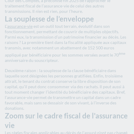
Cour des Comptes, a préconisé fin 2025 de rapprocher le
traitement fiscal de l’assurance-vie de celui des autres
transmissions. Il n’en est rien, pour l’heure.
La souplesse de l’enveloppe
L’
assurance-vie
est un outil tout terrain, évolutif dans son
fonctionnement, permettant de couvrir de multiples objectifs.
Parmi eux, la transmission d’un patrimoine financier au décès. Les
raisons ? La première tient dans la fiscalité appliquée aux capitaux
transmis, avec notamment un abattement de 152 500 euros
ème
appliqué par bénéficiaire pour les sommes versées avant le 70
anniversaire du souscripteur.
Deuxième raison : la souplesse de la clause bénéficiaire dans
laquelle sont désignées les personnes gratifiées. Enfin, troisième
attrait, le tenant du contrat conserve la libre disposition de son
capital, qu’il peut donc consommer via des rachats. Il peut aussi à
tout moment changer l’identité du bénéficiaire des capitaux.
Bref,
l’assurance-vie permet de transmettre un capital dans un cadre
favorable, mais sans se dessaisir de son vivant, à l’inverse des
donations.
Zoom sur le cadre fiscal de l'assurance
vie
Les règles fiscales applicables au décès de l’assuré n’ont pas changé