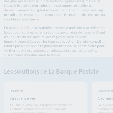
désigner qui il veut (sauf interdictions légales rares), mais aussi
répartir le capital entre plusieurs personnes, procéder à un
démembrement du capital entre usufruitier et nu-propriétaire(s),
prévoir des renonciations et/ou la représentation, des charges ou
conditions assorties, etc.
En pratique, il faudra toutefois prendre grand soin à sa rédaction.
Le but poursuivi est qu’elle réponde aux projets de l’assuré. Avant
d’aller vers du sur-mesure, des règles de base doivent
impérativement être suivies dans sa rédaction. Dernier conseil : il
faudra passer en revue régulièrement sa clause bénéficiaire pour
vérifier qu’elle est toujours en adéquation avec les objectifs,
susceptibles d’évoluer dans le temps.
Les solutions de La Banque Postale
epargner
Epargne e
Assurance vie
Cachemir
La Banque Postale vous propose une gamme de
Souple et a
contrats d'assurance vie conçue pour vous
d'assurance
accompagner dans la durée.
à chaque ét