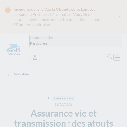
Incendies dans le Var, la Gironde et les Landes :
La Banque Postale est
à vos côtés. Vous êtes
actuellement concernés par les incendies en cours
?
Pour en savoir plus
Changer de site
Particuliers
Ouvrir 
Ouvri
Se connecter
Actualités
assurance vie
16/02/2026
Assurance vie et
transmission : des atouts