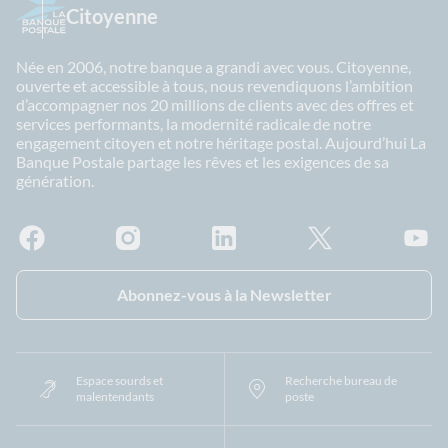
Citoyenne
Née en 2006, notre banque a grandi avec vous. Citoyenne,
ouverte et accessible à tous, nous revendiquons l’ambition
d’accompagner nos 20 millions de clients avec des offres et
services performants, la modernité radicale de notre
engagement citoyen et notre héritage postal. Aujourd’hui La
Banque Postale partage les rêves et les exigences de sa
génération.
Facebook - La Banque Postale
Instagram - La Banque Postale
Linkedin - La Banque Postale
X - La Banque Postal
YouTub
Abonnez-vous à la Newsletter
Espace sourds et
Recherche bureau de
malentendants
poste