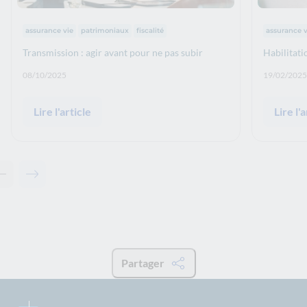
Thématiques :
Thématiqu
assurance vie
patrimoniaux
fiscalité
assurance v
Transmission : agir avant pour ne pas subir
Habilitati
Date de publication: :
Date de p
08/10/2025
19/02/2025
Lire l'article
Lire l'a
Contenu précédent - Articles associés
Contenu suivant - Articles associés
Partager