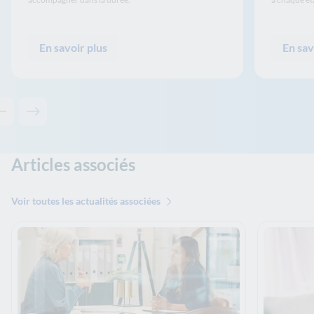
En savoir plus
En sav
Contenu précédent - Les solutions de La Banque Postale
Contenu suivant - Les solutions de La Banque Postale
Articles associés
Voir toutes les actualités associées