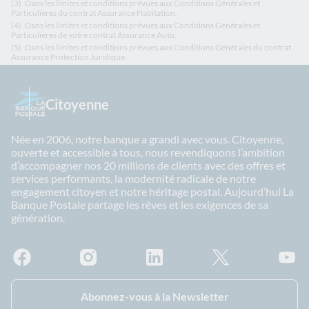
(3)
Dans les limites et conditions prévues aux Conditions Générales et
Particulières du contrat Assurance Habitation.
(4)
Dans les limites et conditions prévues aux Conditions Générales et
Particulières de votre contrat Assurance Auto.
(5)
Dans les limites et conditions prévues aux Conditions Générales du contrat
Assurance Protection Juridique.
Citoyenne
Née en 2006, notre banque a grandi avec vous. Citoyenne,
ouverte et accessible à tous, nous revendiquons l’ambition
d’accompagner nos 20 millions de clients avec des offres et
services performants, la modernité radicale de notre
engagement citoyen et notre héritage postal. Aujourd’hui La
Banque Postale partage les rêves et les exigences de sa
génération.
Facebook - La Banque Postale
Instagram - La Banque Postale
Linkedin - La Banque Postale
X - La Banque Postal
YouTub
Abonnez-vous à la Newsletter