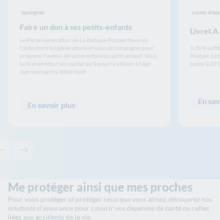
epargner
Livret d'é
Faire un don à ses petits-enfants
Livret A
Le Pacte Génération de La Banque Postale favorise
l'aide entre les générations et vous accompagne pour
1,50 € suffi
préparer l'avenir de votre enfant ou petit-enfant. Vous
Postale. Le 
lui transmettez un capital qu'il pourra utiliser à l'âge
jusqu'à 22 9
que vous aurez déterminé.
En sav
En savoir plus
Contenu précédent - Les solutions de La Banque Postale
Contenu suivant - Les solutions de La Banque Postale
Me protéger ainsi que mes proches
Pour vous protéger et protéger ceux que vous aimez, découvrez nos
solutions d’assurance pour couvrir vos dépenses de santé ou celles
liées aux accidents de la vie.