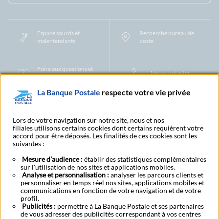
Espace sourds et
Recherche bureau de
malentendants
poste
Foire aux questions et
Nous contacter
centre d'aide
La Banque Postale
respecte votre vie privée
Mentions légales
Tarifs bancaires
Convention de compte
Protection des Données à Caractère Personnel
Filiales et partenaires
Lors de votre navigation sur notre site, nous et nos
filiales utilisons certains cookies dont certains requièrent votre
Cookies
Gestion des cookies
Actualiser vos informations
accord pour être déposés. Les finalités de ces cookies sont les
Contestation et réclamation
Coordonnées Centres Financiers
suivantes :
Recherche bureau de poste
Assistance technique
Alertes fraudes et points de vigilance
Actualités réglementaires
CGU
Mesure d’audience :
établir des statistiques complémentaires
sur l'utilisation de nos sites et applications mobiles.
Aide navigateur et systèmes d'exploitation
Analyse et personnalisation :
analyser les parcours clients et
Vider le cache de votre navigateur
Lexique
Aide et accessibilité
personnaliser en temps réel nos sites, applications mobiles et
Accessibilité – Partiellement conforme
Espace candidature
communications en fonction de votre navigation et de votre
BFI - Banque de Financement et d'Investissement
profil.
Publicités :
permettre à La Banque Postale et ses partenaires
Le fonds de garantie des dépôts et de résolution
Résilier
Rétractation
de vous adresser des publicités correspondant à vos centres
Plan du site