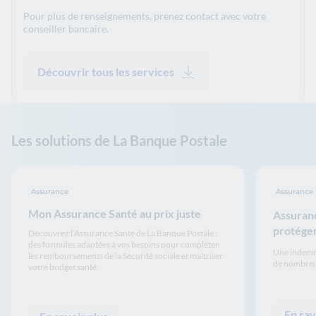
Pour plus de renseignements, prenez contact avec votre
conseiller bancaire.
Découvrir tous les services
Les solutions de La Banque Postale
Assurance
Assurance
Mon Assurance Santé au prix juste
Assuranc
protéger
Découvrez l’Assurance Santé de La Banque Postale :
des formules adaptées à vos besoins pour compléter
Une indemn
les remboursements de la Sécurité sociale et maîtriser
de nombreux
votre budget santé.
En sav