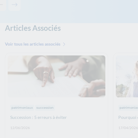
Contenu précédent - Les solutions de La Banque Postale
Contenu suivant - Les solutions de La Banque Postale
Articles Associés
Voir tous les articles associés
Thématiques :
Thématiq
patrimoniaux
succession
patrimonia
Succession : 5 erreurs à éviter
Pourquoi 
Date de publication: :
Date de p
12/06/2026
17/04/2026