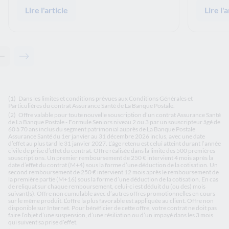
Lire l'article
Lire l'a
Contenu précédent - Articles Associés
Contenu suivant - Articles Associés
(1)
Dans les limites et conditions prévues aux Conditions Générales et
Particulières du contrat Assurance Santé de La Banque Postale.
(2)
Offre valable pour toute nouvelle souscription d’un contrat Assurance Santé
de La Banque Postale - Formule Seniors niveau 2 ou 3 par un souscripteur âgé de
60 à 70 ans inclus du segment patrimonial auprès de La Banque Postale
Assurance Santé du 1er janvier au 31 décembre 2026 inclus, avec une date
d’effet au plus tard le 31 janvier 2027. L’âge retenu est celui atteint durant l’année
civile de prise d’effet du contrat. Offre réalisée dans la limite des 500 premières
souscriptions. Un premier remboursement de 250 € intervient 4 mois après la
date d’effet du contrat (M+4) sous la forme d’une déduction de la cotisation. Un
second remboursement de 250 € intervient 12 mois après le remboursement de
la première partie (M+16) sous la forme d’une déduction de la cotisation. En cas
de reliquat sur chaque remboursement, celui-ci est déduit du (ou des) mois
suivant(s). Offre non cumulable avec d’autres offres promotionnelles en cours
sur le même produit. L’offre la plus favorable est appliquée au client. Offre non
disponible sur Internet. Pour bénéficier de cette offre, votre contrat ne doit pas
faire l’objet d’une suspension, d’une résiliation ou d’un impayé dans les 3 mois
qui suivent sa prise d’effet.