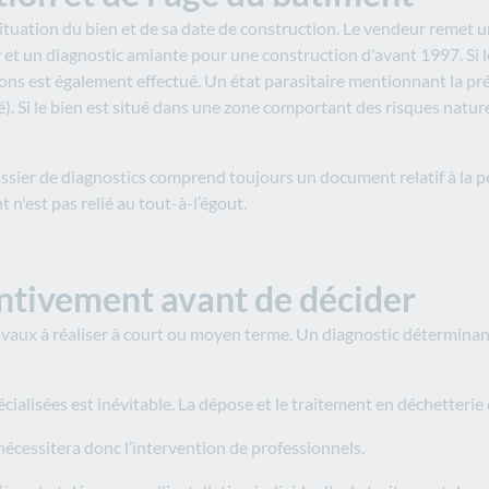
 situation du bien et de sa date de construction. Le vendeur remet
et un diagnostic amiante pour une construction d'avant 1997. Si le
ations est également effectué. Un état parasitaire mentionnant la p
ité). Si le bien est situé dans une zone comportant des risques nat
ssier de diagnostics comprend toujours un document relatif à la p
n'est pas relié au tout-à-l’égout.
entivement avant de décider
 travaux à réaliser à court ou moyen terme. Un diagnostic détermin
cialisées est inévitable. La dépose et le traitement en déchetterie 
nécessitera donc l’intervention de professionnels.