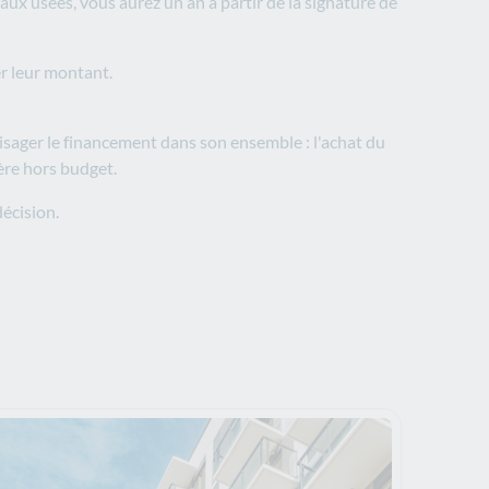
ux usées, vous aurez un an à partir de la signature de
er leur montant.
isager le financement dans son ensemble : l'achat du
vère hors budget.
décision.