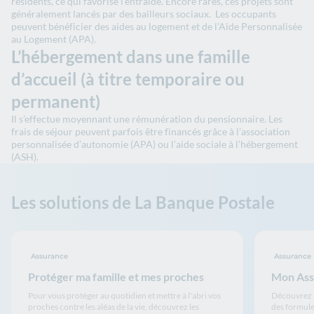
résidents, ce qui favorise l’entraide. Encore rares, ces projets sont
généralement lancés par des bailleurs sociaux. Les occupants
peuvent bénéficier des aides au logement et de l’Aide Personnalisée
au Logement (APA).
L’hébergement dans une famille
d’accueil (à titre temporaire ou
permanent)
Il s’effectue moyennant une rémunération du pensionnaire. Les
frais de séjour peuvent parfois être financés grâce à l’association
personnalisée d’autonomie (APA) ou l’aide sociale à l’hébergement
(ASH).
Les solutions de La Banque Postale
Assurance
Assurance
Protéger ma famille et mes proches
Mon Assu
Pour vous protéger au quotidien et mettre à l'abri vos
Découvrez l
proches contre les aléas de la vie, découvrez les
des formule