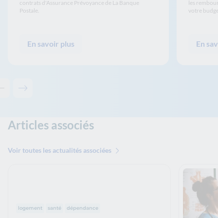
contrats d'Assurance Prévoyance de La Banque
les rembour
Postale.
votre budge
En savoir plus
En sav
Contenu précédent - Les solutions de La Banque Postale
Contenu suivant - Les solutions de La Banque Postale
Articles associés
Voir toutes les actualités associées
Thématiques :
logement
santé
dépendance