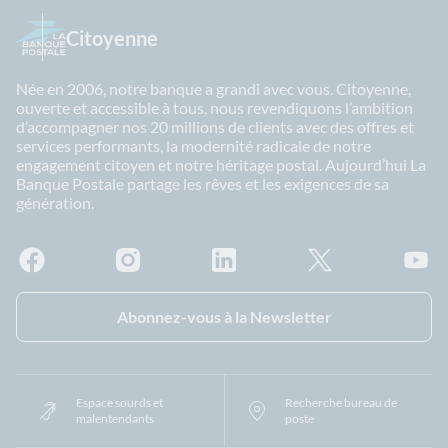
Citoyenne
Née en 2006, notre banque a grandi avec vous. Citoyenne,
ouverte et accessible à tous, nous revendiquons l’ambition
d’accompagner nos 20 millions de clients avec des offres et
services performants, la modernité radicale de notre
engagement citoyen et notre héritage postal. Aujourd’hui La
Banque Postale partage les rêves et les exigences de sa
génération.
Facebook - La Banque Postale
Instagram - La Banque Postale
Linkedin - La Banque Postale
X - La Banque Postal
YouTub
Abonnez-vous à la Newsletter
Espace sourds et
Recherche bureau de
malentendants
poste