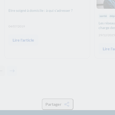
Etre soigné à domicile : à qui s’adresser ?
Thématiq
santé
dép
Les réseau
Date de publication: :
04/07/2019
charge des
Date de p
29/12/2025
Lire l'article
Lire l'a
Contenu précédent - Articles associés
Contenu suivant - Articles associés
Partager