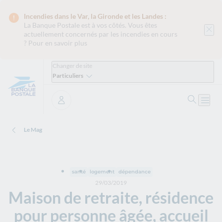
Incendies dans le Var, la Gironde et les Landes :
La Banque Postale est
à vos côtés. Vous êtes
actuellement concernés par les incendies en cours
?
Pour en savoir plus
Changer de site
Particuliers
Ouvrir 
Ouvri
Se connecter
Le Mag
santé
logement
dépendance
29/03/2019
Maison de retraite, résidence
pour personne âgée, accueil