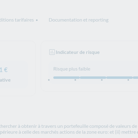
itions tarifaires
Documentation et reporting
Indicateur de risque
Risque plus faible
1 €
dative
Niveau de risque (4)
 chercher à obtenir à travers un portefeuille composé de valeurs de
ieure à celle des marchés actions de la zone euro: et (ii) mettr