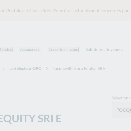
ue Postale est
à vos côtés. Vous êtes actuellement concernés par l
Solutions citoyennes
Crédits
Assurances
Conseils et actus
Le Sélecteur OPC
Tocqueville Euro Equity ISR E
Sélection
TOCQU
QUITY SRI E