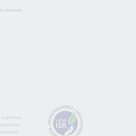
s réinvestis
 la gestion
parence et
ironnement