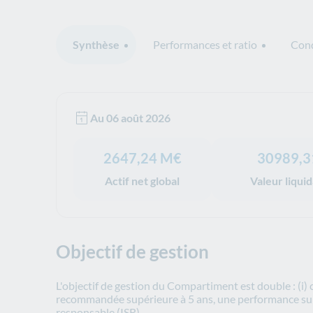
Synthèse
Performances et ratio
Cond
Synthèse">
Au 06 août 2026
Valeurs
2647,24 M€
30989,3
Actif net global
Valeur liqui
Objectif de gestion
L'objectif de gestion du Compartiment est double : (i)
recommandée supérieure à 5 ans, une performance supér
responsable (ISR).