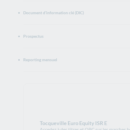
Document d’information clé (DIC)
Ouverture dans un nouvel onglet
Prospectus
Ouverture dans un nouvel onglet
Reporting mensuel
Ouverture dans un nouvel onglet
Tocqueville Euro Equity ISR E
Accedez à des titres et OPC sur les marches b