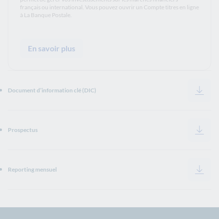
français ou international. Vous pouvez ouvrir un Compte titres en ligne
à La Banque Postale.
En savoir plus
Document d’information clé (DIC)
Ouverture dans un nouvel onglet
Prospectus
Ouverture dans un nouvel onglet
Reporting mensuel
Ouverture dans un nouvel onglet
Retour vers Synthèse