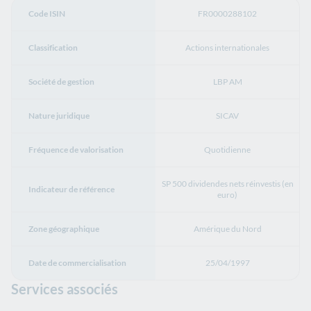
Code ISIN
FR0000288102
Classification
Actions internationales
Société de gestion
LBP AM
Nature juridique
SICAV
Fréquence de valorisation
Quotidienne
SP 500 dividendes nets réinvestis (en
Indicateur de référence
euro)
Zone géographique
Amérique du Nord
Date de commercialisation
25/04/1997
Services associés