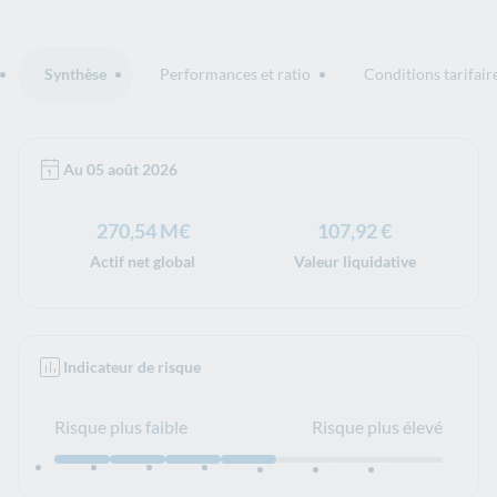
Synthèse
Performances et ratio
Conditions tarifair
Synthèse">
Au 05 août 2026
Valeurs
270,54 M€
107,92 €
Actif net global
Valeur liquidative
Indicateur de risque
Risque plus faible
Risque plus élevé
Niveau de risque (4)