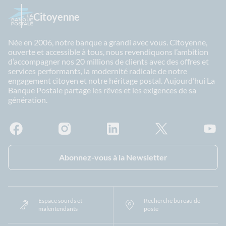
Citoyenne
Née en 2006, notre banque a grandi avec vous. Citoyenne,
ouverte et accessible à tous, nous revendiquons l’ambition
d’accompagner nos 20 millions de clients avec des offres et
services performants, la modernité radicale de notre
engagement citoyen et notre héritage postal. Aujourd’hui La
Banque Postale partage les rêves et les exigences de sa
génération.
Facebook - La Banque Postale
Instagram - La Banque Postale
Linkedin - La Banque Postale
X - La Banque Postal
YouTub
Abonnez-vous à la Newsletter
Espace sourds et
Recherche bureau de
malentendants
poste