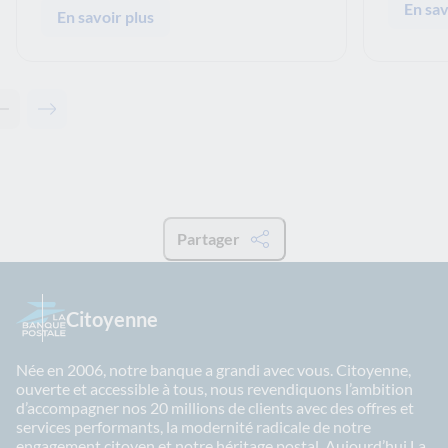
En sav
En savoir plus
Contenu précédent - Les solutions de La Banque Postale
Contenu suivant - Les solutions de La Banque Postale
Partager
Citoyenne
Née en 2006, notre banque a grandi avec vous. Citoyenne,
ouverte et accessible à tous, nous revendiquons l’ambition
d’accompagner nos 20 millions de clients avec des offres et
services performants, la modernité radicale de notre
engagement citoyen et notre héritage postal. Aujourd’hui La