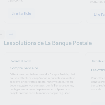
Date de publication: :
24/06/2025
Date de p
04/07/2024
Lire l'article
Lire l'a
Contenu précédent - Articles associés
Contenu suivant - Articles associés
Les solutions de La Banque Postale
Compte et cartes
Compte et 
Compte bancaire
Les offr
Détenir un compte bancaire à La Banque Postale, c’est
pouvoir effectuer les opérations courantes suivantes :
Pour effect
approvisionner votre compte, régler vos factures ou
Banque Pos
dépenses, gérer vos comptes, domicilier vos revenus,
bancaires i
protéger vos moyens de paiement et préparer vos
associés.
projets en vous constituant une épargne régulière.