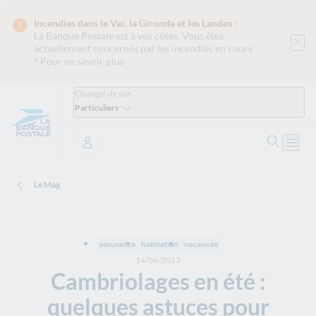
Incendies dans le Var, la Gironde et les Landes :
La Banque Postale est
à vos côtés. Vous êtes
actuellement concernés par les incendies en cours
?
Pour en savoir plus
Changer de site
Particuliers
Ouvrir 
Ouvri
Se connecter
Le Mag
assurance
habitation
vacances
14/06/2023
Cambriolages en été :
quelques astuces pour