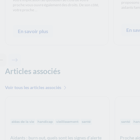
proposons 
proche vous ouvre également des droits. De son côté,
aidants fam
votre proche ...
En sav
En savoir plus
Contenu précédent - Ceci pourrait aussi vous intéresser
Contenu suivant - Ceci pourrait aussi vous intéresser
Articles associés
Voir tous les articles associés
Thématiques :
Thématiq
aléas de la vie
handicap
vieillissement
santé
santé
han
Aidants : burn out, quels sont les signes d’alerte
Proche ai