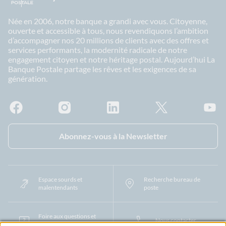
Née en 2006, notre banque a grandi avec vous. Citoyenne,
ouverte et accessible à tous, nous revendiquons l’ambition
d’accompagner nos 20 millions de clients avec des offres et
services performants, la modernité radicale de notre
engagement citoyen et notre héritage postal. Aujourd’hui La
Banque Postale partage les rêves et les exigences de sa
génération.
Facebook - La Banque Postale
Instagram - La Banque Postale
Linkedin - La Banque Postale
X - La Banque Postal
YouTub
Abonnez-vous à la Newsletter
Espace sourds et
Recherche bureau de
malentendants
poste
Foire aux questions et
Nous contacter
centre d'aide