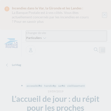
Incendies dans le Var, la Gironde et les Landes :
La Banque Postale est
à vos côtés. Vous êtes
actuellement concernés par les incendies en cours
?
Pour en savoir plus
Changer de site
Particuliers
Ouvrir 
Ouvri
Se connecter
Le Mag
accessibilité
handicap
santé
vieillissement
19/09/2019
L’accueil de jour : du répit
pour les proches