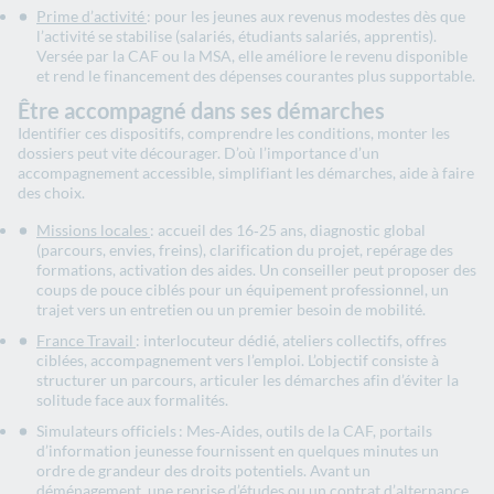
Prime d’activité
: pour les jeunes aux revenus modestes dès que
l’activité se stabilise (salariés, étudiants salariés, apprentis).
Versée par la CAF ou la MSA, elle améliore le revenu disponible
et rend le financement des dépenses courantes plus supportable.
Être accompagné dans ses démarches
Identifier ces dispositifs, comprendre les conditions, monter les
dossiers peut vite décourager. D’où l’importance d’un
accompagnement accessible, simplifiant les démarches, aide à faire
des choix.
Missions locales
: accueil des 16‑25 ans, diagnostic global
(parcours, envies, freins), clarification du projet, repérage des
formations, activation des aides. Un conseiller peut proposer des
coups de pouce ciblés pour un équipement professionnel, un
trajet vers un entretien ou un premier besoin de mobilité.
France Travail
: interlocuteur dédié, ateliers collectifs, offres
ciblées, accompagnement vers l’emploi. L’objectif consiste à
structurer un parcours, articuler les démarches afin d’éviter la
solitude face aux formalités.
Simulateurs officiels : Mes‑Aides, outils de la CAF, portails
d’information jeunesse fournissent en quelques minutes un
ordre de grandeur des droits potentiels. Avant un
déménagement, une reprise d’études ou un contrat d’alternance,