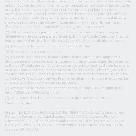
formation mais peut être inférieur ou égal, conformément aux quatre niveaux de
prêts initiaux et de prêt complémentaire proposés par le dispositif. Le contrat de
prêt fait référence à la convention « Permis à un euro par jour » issue du
partenariat entre l’État et les établissements de crédit d’une part, et l’État et les
écoles de conduite d’autre part. Liste des écoles de conduite, disponible sur le
site www.securite-routiere.gouv.fr (coût de connexion selon le fournisseur
d’accès) ou par téléphone au 3639 (service gratuit + prix appel).
(2)
Offre réservée aux particuliers sous réserve d’étude et d’acceptation
définitive de votre dossier par le prêteur, La Banque Postale Consumer Finance.
Vous disposez d’un délai légal de rétractation de 14 jours calendaires révolus.
(3)
Exemple sur la base d’une 1ère échéance à 30 jours.
(4)
Selon conditions contractuelles.
(5)
L’ouverture du compte, la souscription d’une Formule de Compte et la
délivrance des moyens de paiement sont soumises à l'acceptation du dossier par
La Banque Postale ainsi qu'à l'autorisation du représentant légal pour les clients
mineurs. Dans le cadre d’une souscription par un nouveau client majeur via le
site Internet labanquepostale.fr, seuls le relevé de compte mensuel en ligne, les
cartes Réalys, Visa Classic ou Visa Premier en débit immédiat sont proposés. Le
chéquier et le découvert ne sont pas proposés.
(6)
Exemple sur la base d’une 1ère échéance à 30 jours. Taux en vigueur du
06/07/2026 au 30/08/2026 inclus.
(7)
Assurances dans les limites et conditions de la notice d’information.
Mentions légales :
Prêteur : LA BANQUE POSTALE CONSUMER FINANCE - S.A. à Directoire et
Conseil de Surveillance. Capital social 243 250 000 €. 1 avenue François
Mitterrand 93212 La Plaine Saint Denis Cedex. RCS Bobigny n°487 779 035.
IDU EMP FR232875_01MFVK. Intermédiaire d’assurance, inscrit à l’ORIAS
sous le n°09 051 330.