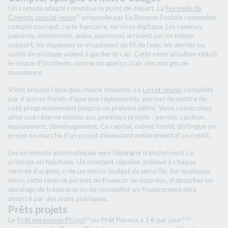
Un compte adapté constitue le point de départ. La
Formule de
Compte spécial jeune
proposée par La Banque Postale rassemble
(5)
compte courant, carte bancaire, services digitaux. Les revenus
(salaires, indemnités, aides, pensions) arrivent sur un même
support, les dépenses se visualisent au fil de l’eau, les alertes ou
outils de pilotage aident à garder le cap. Cette centralisation réduit
le risque d’incidents, donne un aperçu clair des marges de
manœuvre.
Vient ensuite l’épargne, même modeste. Le
Livret Jeune
, complété
par d’autres livrets d’épargne réglementés, permet de mettre de
côté progressivement jusqu’à un plafond défini. Vous construisez
ainsi une réserve dédiée aux premiers projets : permis, caution,
équipement, déménagement. Ce capital, même limité, distingue un
projet en marche d’un projet dépendant entièrement d’un crédit.
Les virements automatiques vers l’épargne transforment ce
principe en habitude. Un montant régulier, prélevé à chaque
rentrée d’argent, crée un micro‑budget de sécurité. Sur quelques
mois, cette réserve permet de financer un imprévu, d’absorber un
décalage de trésorerie ou de compléter un financement déjà
amorcé par des aides publiques.
Prêts projets
Le
Prêt personnel Projet
ou Prêt Permis à 1 € par jour
(2)
(1)
(2)