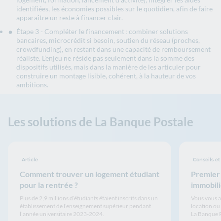
identifiées, les économies possibles sur le quotidien, afin de faire
apparaître un reste à financer clair.
Étape 3 - Compléter le financement : combiner solutions
bancaires, microcrédit si besoin, soutien du réseau (proches,
crowdfunding), en restant dans une capacité de remboursement
réaliste. L’enjeu ne réside pas seulement dans la somme des
dispositifs utilisés, mais dans la manière de les articuler pour
construire un montage lisible, cohérent, à la hauteur de vos
ambitions.
Les solutions de La Banque Postale
Article
Conseils et
Comment trouver un logement étudiant
Premier
pour la rentrée ?
immobili
Plus de 2,9 millions d’étudiants étaient inscrits dans un
Vous vous a
établissement de l’enseignement supérieur pendant
location ou
l’année universitaire 2023-2024.
La Banque 