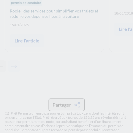
permis de conduire
Roole : des services pour simplifier vos trajets et
Date de p
18/05/2018
réduire vos dépenses liées à la voiture
Date de publication: :
15/01/2025
Lire l'a
Lire l'article
Contenu précédent - Articles associés
Contenu suivant - Articles associés
Partager
(1)
Prêt Permis à un euro par jour est un prêt à taux zéro dont les intérêts sont
pris en charge par l’État. Prêt réservé aux jeunes de 15 à 25 ans révolus désirant
passer leur permis auto ou moto, ou souhaitant bénéficier d’un financement
complémentaire en cas d’échec à l’épreuve pratique de l’examen du permis de
conduire. Le montant du prêt accordé ne peut dépasser celui du contrat de