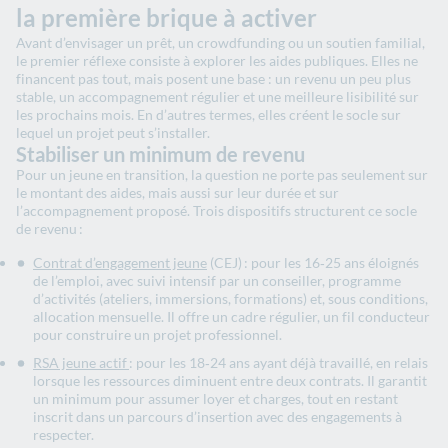
la première brique à activer
Avant d’envisager un prêt, un crowdfunding ou un soutien familial,
le premier réflexe consiste à explorer les aides publiques. Elles ne
financent pas tout, mais posent une base : un revenu un peu plus
stable, un accompagnement régulier et une meilleure lisibilité sur
les prochains mois. En d’autres termes, elles créent le socle sur
lequel un projet peut s’installer.
Stabiliser un minimum de revenu
Pour un jeune en transition, la question ne porte pas seulement sur
le montant des aides, mais aussi sur leur durée et sur
l’accompagnement proposé. Trois dispositifs structurent ce socle
de revenu :
Contrat d’engagement jeune
(CEJ) : pour les 16‑25 ans éloignés
de l’emploi, avec suivi intensif par un conseiller, programme
d’activités (ateliers, immersions, formations) et, sous conditions,
allocation mensuelle. Il offre un cadre régulier, un fil conducteur
pour construire un projet professionnel.
RSA jeune actif
: pour les 18‑24 ans ayant déjà travaillé, en relais
lorsque les ressources diminuent entre deux contrats. Il garantit
un minimum pour assumer loyer et charges, tout en restant
inscrit dans un parcours d’insertion avec des engagements à
respecter.