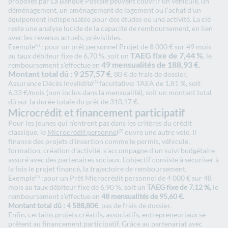
proposés par La Banque Postale peuvent couvrir un véhicule, un
déménagement, un aménagement de logement ou l’achat d’un
équipement indispensable pour des études ou une activité. La clé
reste une analyse lucide de la capacité de remboursement, en lien
avec les revenus actuels, prévisibles.
Exemple
: pour un prêt personnel Projet de 8 000 € sur 49 mois
(6)
TAEG fixe de 7,44 %
au taux débiteur fixe de 6,70 %, soit un
, le
49 mensualités de 188,93 €.
remboursement s’effectue en
Montant total dû : 9 257,57 €
, 80 € de frais de dossier.
Assurance Décès Invalidité
facultative: TAEA de 1,81 %, soit
(7)
6,33 €/mois (non inclus dans la mensualité), soit un montant total
dû sur la durée totale du prêt de 310,17 €.
Microcrédit et financement participatif
Pour les jeunes qui n’entrent pas dans les critères du crédit
classique, le
Microcrédit personne
l
ouvre une autre voie. Il
(2)
finance des projets d’insertion comme le permis, véhicule,
formation, création d’activité, s’accompagne d’un suivi budgétaire
assuré avec des partenaires sociaux. L’objectif consiste à sécuriser à
la fois le projet financé, la trajectoire de remboursement.
Exemple
:pour un Prêt Microcrédit personnel
de 4 000 € sur 48
(3)
mois au taux débiteur fixe de 6,90 %, soit un
TAEG fixe de 7,12 %,
le
remboursement s’effectue en
48 mensualités de 95,60 €.
Montant total dû : 4 588,80€
, pas de frais de dossier.
Enfin, certains projets créatifs, associatifs, entrepreneuriaux se
prêtent au financement participatif. Grâce au partenariat avec