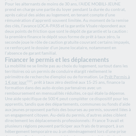
Pour les alternants de moins de 30 ans, l’AIDE MOBILI‑JEUNE
prend en charge une partie du loyer pendant la durée du contrat,
après calcul des aides au logement, en tenant compte d’une
rémunération d’apprenti souvent limitée. Au moment de la remise
des clés, l’avance LOCA‑PASS et la garantie Visale répondent aux
deux points de friction que sont le dépôt de garantie et la caution :
la première finance le dépôt sous forme de prêt à taux zéro, la
seconde joue le rôle de caution gratuite couvrant certains impayés,
ce renforçant le dossier d’un jeune locataire, notamment en
l’absence de garant familial.
Financer le permis et les déplacements
La mobilité ne se limite pas au choix du logement, surtout dans les
territoires où un permis de conduire élargit réellement le
périmètre de recherche d’emploi ou de formation. Le
Prêt Permis à
1 € par jour
, prêt à taux zéro destiné aux 15‑25 ans, finance la
(1)
(2)
formation dans des auto‑écoles partenaires avec un
remboursement en mensualités réduites, ce qui étale la dépense.
Une aide spécifique de 500 € peut compléter ce dispositif pour les
apprentis, tandis que des départements, communes ou fonds d’aide
aux jeunes proposent parfois des bourses au permis, souvent liées à
un engagement citoyen. Au‑delà du permis, d’autres aides ciblent
directement les déplacements professionnels : France Travail et
plusieurs régions peuvent participer aux frais de transport, à un
hébergement temporaire ou à un déménagement lors d’une prise