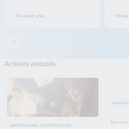
En savoir plus
En sav
Contenu précédent - Les solutions de La Banque Postale
Contenu suivant - Les solutions de La Banque Postale
Articles associés
Thématiq
permis de 
Êtes-vous
Thématiques :
gestion de budget
achat d'un véhicule