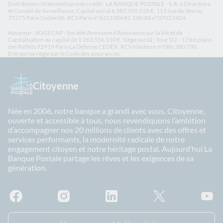
Distributeur/Intermédiaire de crédit : LA BANQUE POSTALE - S.A. à Directoire
et Conseil de Surveillance. Capital social 6 585 350 218 €. 115 rue de Sèvres,
75275 Paris Cedex 06. RCS Paris n°421100645. ORIAS n°07023424.
Assureur : SOGECAP - Société Anonyme d’Assurance sur la Vie et de
Capitalisation au capital de 1 263 556 110 €. Siège social : Tour D2 - 17 bis place
des Reflets 92919 Paris La Défense CEDEX. RCS Nanterre n°086 380 730.
Entreprise régie par le Code des assurances.
Citoyenne
Née en 2006, notre banque a grandi avec vous. Citoyenne,
ouverte et accessible à tous, nous revendiquons l’ambition
d’accompagner nos 20 millions de clients avec des offres et
services performants, la modernité radicale de notre
engagement citoyen et notre héritage postal. Aujourd’hui La
Banque Postale partage les rêves et les exigences de sa
génération.
Facebook - La Banque Postale
Instagram - La Banque Postale
Linkedin - La Banque Postale
X - La Banque Postal
YouTub