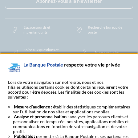
Abonnez-vous à la Newsletter
Espace sourds et
Recherche bureau de
malentendants
poste
Foire aux questions et
Nous contacter
centre d'aide
La Banque Postale
respecte votre vie privée
Mentions légales
Tarifs bancaires
Convention de compte
Protection des Données à Caractère Personnel
Filiales et partenaires
Lors de votre navigation sur notre site, nous et nos
filiales utilisons certains cookies dont certains requièrent votre
Cookies
Gestion des cookies
Actualiser vos informations
accord pour être déposés. Les finalités de ces cookies sont les
Contestation et réclamation
Coordonnées Centres Financiers
suivantes :
Recherche bureau de poste
Assistance technique
Alertes fraudes et points de vigilance
Actualités réglementaires
CGU
Mesure d’audience :
établir des statistiques complémentaires
sur l'utilisation de nos sites et applications mobiles.
Aide navigateur et systèmes d'exploitation
Analyse et personnalisation :
analyser les parcours clients et
Vider le cache de votre navigateur
Lexique
Aide et accessibilité
personnaliser en temps réel nos sites, applications mobiles et
Accessibilité – Partiellement conforme
Espace candidature
communications en fonction de votre navigation et de votre
BFI - Banque de Financement et d'Investissement
profil.
Publicités :
permettre à La Banque Postale et ses partenaires
Le fonds de garantie des dépôts et de résolution
Résilier
Rétractation