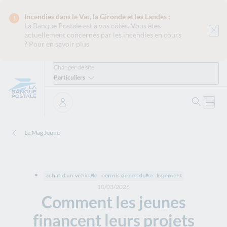
Incendies dans le Var, la Gironde et les Landes :
La Banque Postale est
à vos côtés. Vous êtes
actuellement concernés par les incendies en cours
?
Pour en savoir plus
Changer de site
Particuliers
Ouvrir 
Ouvri
Se connecter
Le Mag Jeune
achat d'un véhicule
permis de conduire
logement
10/03/2026
Comment les jeunes
financent leurs projets