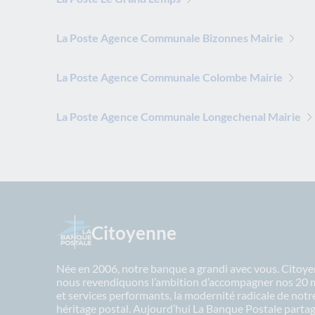
La Poste Agence Communale Bizonnes Mairie
La Poste Agence Communale Colombe Mairie
La Poste Agence Communale Longechenal Mairie
Citoyenne
Née en 2006, notre banque a grandi avec vous. Citoyen
nous revendiquons l’ambition d’accompagner nos 20 mil
et services performants, la modernité radicale de not
héritage postal. Aujourd’hui La Banque Postale partage