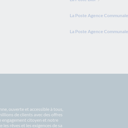
La Poste Agence Communale
La Poste Agence Communale
ne, ouverte et accessible à tous,
lions de clients avec des offres
re engagement citoyen et notre
 les rêves et les exigences de sa