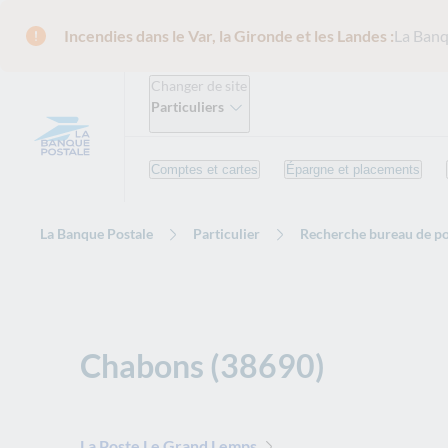
Incendies dans le Var, la Gironde et les Landes :
La Banq
Changer de site
Particuliers
Comptes et cartes
Épargne et placements
La Banque Postale
Particulier
Recherche bureau de po
Chabons (38690)
La Poste Le Grand Lemps