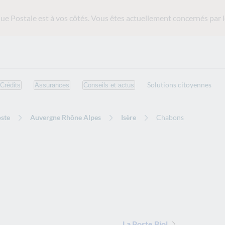
ue Postale est
à vos côtés. Vous êtes actuellement concernés par l
Solutions citoyennes
Crédits
Assurances
Conseils et actus
ste
Auvergne Rhône Alpes
Isère
Chabons
La Poste Biol