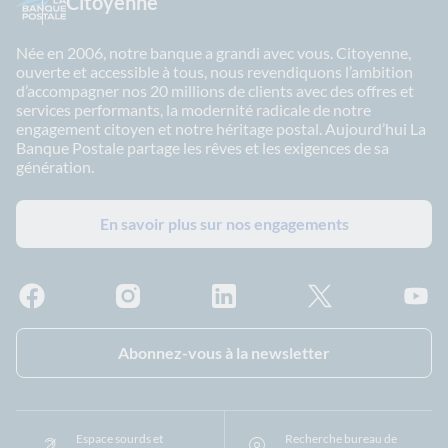
Citoyenne
Née en 2006, notre banque a grandi avec vous. Citoyenne,
ouverte et accessible à tous, nous revendiquons l’ambition
d’accompagner nos 20 millions de clients avec des offres et
services performants, la modernité radicale de notre
engagement citoyen et notre héritage postal. Aujourd’hui La
Banque Postale partage les rêves et les exigences de sa
génération.
En savoir plus sur nos engagements
Facebook - La Banque Postale
Instagram - La Banque Postale
Linkedin - La Banque Postale
X - La Banque Postal
YouTub
Abonnez-vous à la newsletter
Espace sourds et
Recherche bureau de