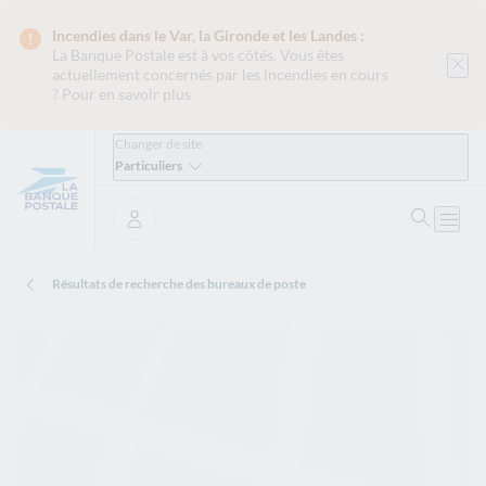
Incendies dans le Var, la Gironde et les Landes :
La Banque Postale est
à vos côtés. Vous êtes
actuellement concernés par les incendies en cours
?
Pour en savoir plus
Changer de site
Particuliers
Ouvrir 
Ouvri
Se connecter
Résultats de recherche des bureaux de poste