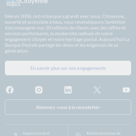
Citoyenne
Née en 2006, notre banque a grandi avec vous. Citoyenne,
ouverte et accessible à tous, nous revendiquons l’ambition
d’accompagner nos 20 millions de clients avec des offres et
services performants, la modernité radicale de notre
engagement citoyen et notre héritage postal. Aujourd’hui La
Banque Postale partage les rêves et les exigences de sa
génération.
En savoir plus sur nos engagements
Facebook - La Banque Postale
Instagram - La Banque Postale
Linkedin - La Banque Postale
X - La Banque Postal
YouTub
Abonnez-vous à la newsletter
Espace sourds et
Recherche bureau de