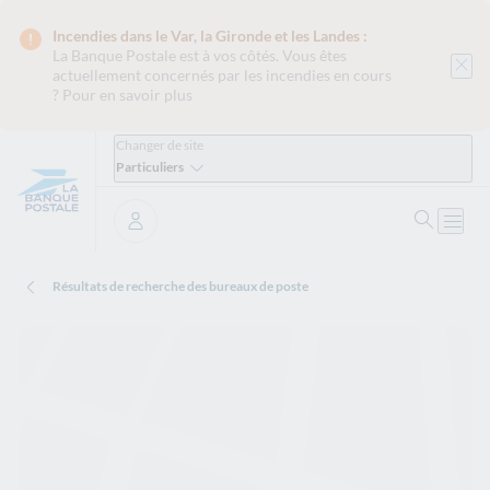
Incendies dans le Var, la Gironde et les Landes :
La Banque Postale est
à vos côtés. Vous êtes
actuellement concernés par les incendies en cours
?
Pour en savoir plus
Changer de site
Particuliers
Ouvrir 
Ouvri
Se connecter
Résultats de recherche des bureaux de poste